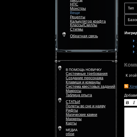
Квесты
НПС
Тип
Монстры
Вещи
Рецепты
Базо
Калькулятор крафта
Классы/Скиллы
Стигмы
Ингрид
Обратная связь
Ком
В ПОМОЩЬ НОВИЧКУ
Системные требования
К этой
Создание персонажа
Клавиши и команды
Система квестовых заданий
Хоч
Макросы
Таблица опыта
Добави
СТАТЬИ
Полеты во сне и наяву
Рифты
Магические камни
Маркеры
Карты
МЕДИА
обои