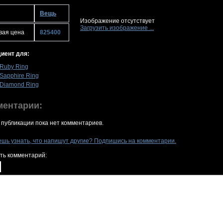
Вещь
Изображение отсутствует
Загрузить изображение ...
вая цена
825400
иент для:
Ruby Ring
Sapphire Ring
Diamond Ring
ментарии:
 публикации пока нет комментариев.
ешь узнать, что напишут другие? Подпишись на комментарии.
ть комментарий: