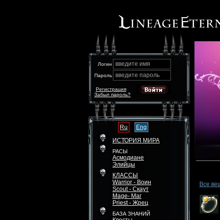
введите имя
Логин
введите пароль
Пароль
Регистрация
Забыл пароль?
Ru
Eng
ИСТОРИЯ МИРА
РАСЫ
Асмодиане
Элийцы
КЛАССЫ
Warrior - Воин
Все ве
Scout - Скаут
Mage- Маг
Priest - Жрец
БАЗА ЗНАНИЙ