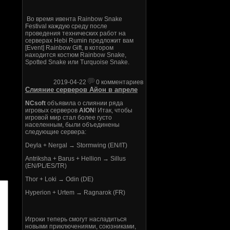
Во время ивента Rainbow Snake
Festival каждую среду после
проведения технических работ на
серверах Hebi Rumin предложит вам
[Event] Rainbow Gift, в котором
находится костюм Rainbow Snake,
Spotted Snake или Turquoise Snake.
2019-04-22
0 комментариев
Слияние серверов Айон в апреле
NCsoft
объявила о слиянии ряда
игровых серверов
AION
! Итак, чтобы
игровой мир стал более густо
населенным, были объединены
следующие сервера:
Deyla + Nergal → Stormwing (EN/IT)
Antriksha + Barus + Hellion → Sillus
(EN/PL/ES/TR)
Thor + Loki → Odin (DE)
Hyperion + Urtem → Ragnarok (FR)
Игроки теперь смогут насладиться
новыми приключениями, союзниками,