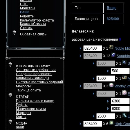
Квесты
НПС
Тип
Вещь
Монстры
Вещи
Рецепты
Базовая цена
825400
Калькулятор крафта
Классы/Скиллы
Стигмы
Делается из:
Обратная связь
Базовая цена изготовления
0
X 1
Noble Mit
X 13
Sapphi
X 1
S
В ПОМОЩЬ НОВИЧКУ
Системные требования
Создание персонажа
Клавиши и команды
X 1
M
Система квестовых заданий
Макросы
X 2
Worthy P
Таблица опыта
X 1
E
СТАТЬИ
Полеты во сне и наяву
Рифты
Магические камни
Маркеры
X 1
E
Карты
МЕДИА
X 6
High-Gra
обои