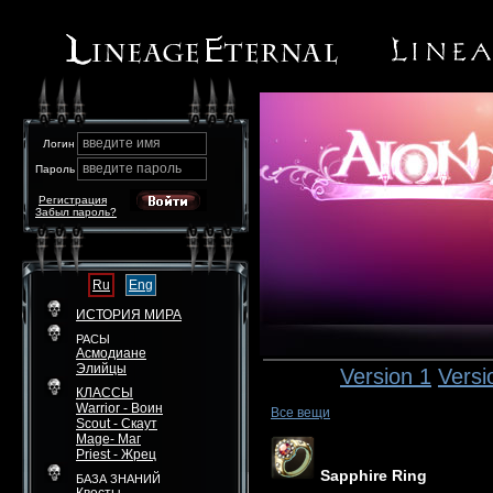
введите имя
Логин
введите пароль
Пароль
Регистрация
Забыл пароль?
Ru
Eng
ИСТОРИЯ МИРА
РАСЫ
Асмодиане
Элийцы
Version 1
Versi
КЛАССЫ
Warrior - Воин
Все вещи
Scout - Скаут
Mage- Маг
Priest - Жрец
Sapphire Ring
БАЗА ЗНАНИЙ