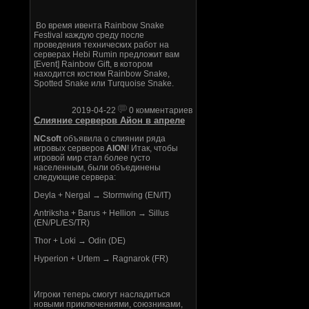
Во время ивента Rainbow Snake
Festival каждую среду после
проведения технических работ на
серверах Hebi Rumin предложит вам
[Event] Rainbow Gift, в котором
находится костюм Rainbow Snake,
Spotted Snake или Turquoise Snake.
2019-04-22
0 комментариев
Слияние серверов Айон в апреле
NCsoft
объявила о слиянии ряда
игровых серверов
AION
! Итак, чтобы
игровой мир стал более густо
населенным, были объединены
следующие сервера:
Deyla + Nergal → Stormwing (EN/IT)
Antriksha + Barus + Hellion → Sillus
(EN/PL/ES/TR)
Thor + Loki → Odin (DE)
Hyperion + Urtem → Ragnarok (FR)
Игроки теперь смогут насладиться
новыми приключениями, союзниками,