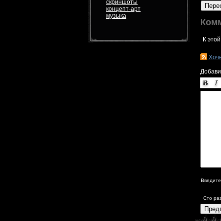
скриншоты
Пере
концепт-арт
музыка
Ком
К этой
Хоч
Добави
Введите
Сто ра
Пред