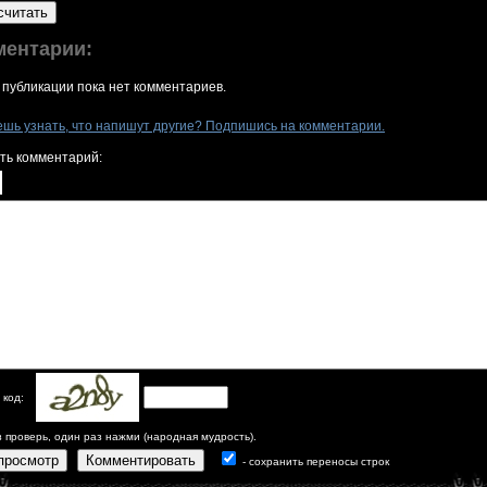
считать
ментарии:
 публикации пока нет комментариев.
ешь узнать, что напишут другие? Подпишись на комментарии.
ть комментарий:
 код:
з проверь, один раз нажми (народная мудрость).
просмотр
Комментировать
- сохранить переносы строк