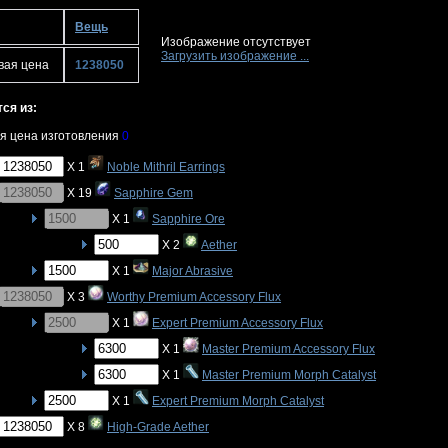
Вещь
Изображение отсутствует
Загрузить изображение ...
вая цена
1238050
ся из:
я цена изготовления
0
X 1
Noble Mithril Earrings
X 19
Sapphire Gem
X 1
Sapphire Ore
X 2
Aether
X 1
Major Abrasive
X 3
Worthy Premium Accessory Flux
X 1
Expert Premium Accessory Flux
X 1
Master Premium Accessory Flux
X 1
Master Premium Morph Catalyst
X 1
Expert Premium Morph Catalyst
X 8
High-Grade Aether