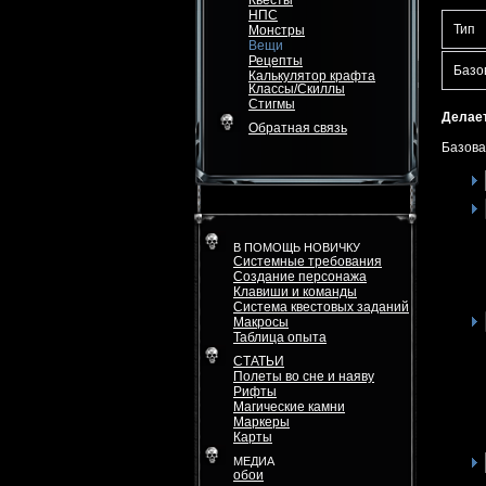
Квесты
НПС
Тип
Монстры
Вещи
Рецепты
Базо
Калькулятор крафта
Классы/Скиллы
Стигмы
Делает
Обратная связь
Базова
В ПОМОЩЬ НОВИЧКУ
Системные требования
Создание персонажа
Клавиши и команды
Система квестовых заданий
Макросы
Таблица опыта
СТАТЬИ
Полеты во сне и наяву
Рифты
Магические камни
Маркеры
Карты
МЕДИА
обои