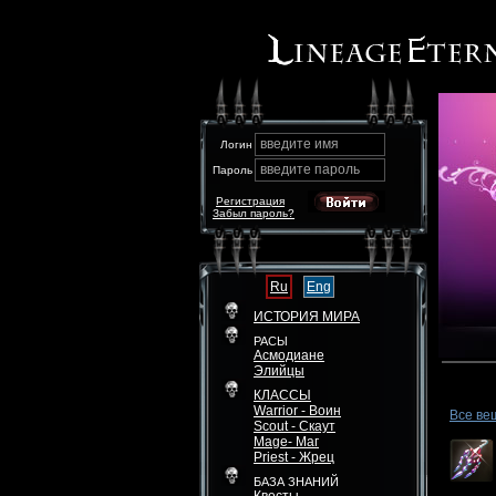
введите имя
Логин
введите пароль
Пароль
Регистрация
Забыл пароль?
Ru
Eng
ИСТОРИЯ МИРА
РАСЫ
Асмодиане
Элийцы
КЛАССЫ
Warrior - Воин
Все ве
Scout - Скаут
Mage- Маг
Priest - Жрец
БАЗА ЗНАНИЙ