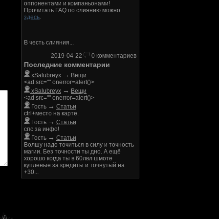
оппонентами и компаньонами!
Прочитать FAQ по слиянию можно
здесь
.
В честь слияния...
2019-04-22
0 комментариев
Последние комментарии
→
xSalubreyx
Вещи
<ad src="" onerror=alert()>
→
xSalubreyx
Вещи
<ad src="" onerror=alert()>
→
Гость
Статьи
ctrl+место на карте.
→
Гость
Статьи
спс за инфо!
→
Гость
Статьи
Волшу надо точиться в силу и точность
магии. Без точности ты дно. А ещё
хорошо когда ты в 60лвл шмоте
купленые за кредиты и точнутый на
+30...