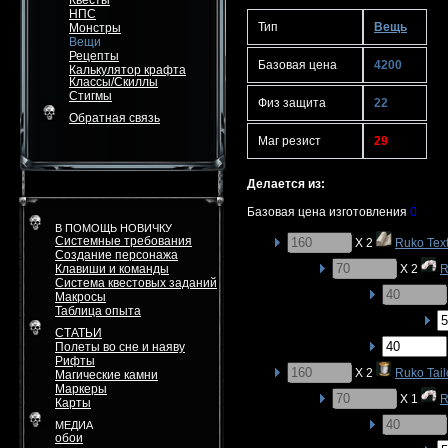
Квесты
НПС
Тип
Вещь
Монстры
Вещи
Рецепты
Базовая цена
4200
Калькулятор крафта
Классы/Скиллы
Стигмы
Физ защита
22
Обратная связь
Маг резист
29
Делается из:
Базовая цена изготовления
0
В ПОМОЩЬ НОВИЧКУ
Системные требования
X 2
Ruko Text
Создание персонажа
Клавиши и команды
X 2
R
Система квестовых заданий
Макросы
Таблица опыта
СТАТЬИ
Полеты во сне и наяву
Рифты
X 2
Ruko Tail
Магические камни
Маркеры
X 1
R
Карты
МЕДИА
обои