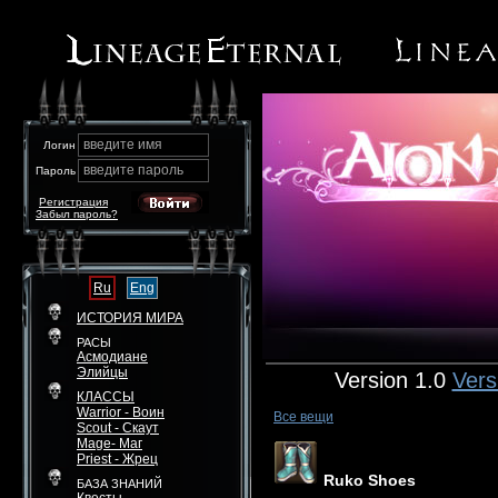
введите имя
Логин
введите пароль
Пароль
Регистрация
Забыл пароль?
Ru
Eng
ИСТОРИЯ МИРА
РАСЫ
Асмодиане
Элийцы
Version 1.0
Vers
КЛАССЫ
Warrior - Воин
Все вещи
Scout - Скаут
Mage- Маг
Priest - Жрец
Ruko Shoes
БАЗА ЗНАНИЙ