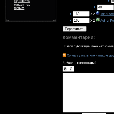
скриншоты
концепт-арт
музыка
X 2
Minor Arm
X 2
Aether P
Пересчитать
Комментарии:
К этой публикации пока нет комме
Хочешь узнать, что напишут др
Добавить комментарий: