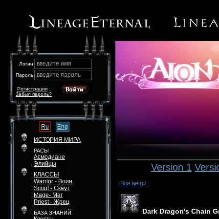
введите имя
Логин
введите пароль
Пароль
Регистрация
Забыл пароль?
Ru
Eng
ИСТОРИЯ МИРА
РАСЫ
Асмодиане
Элийцы
Version 1
Versi
КЛАССЫ
Warrior - Воин
Все вещи
Scout - Скаут
Mage- Маг
Priest - Жрец
Dark Dragon's Chain G
БАЗА ЗНАНИЙ