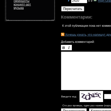
X 9
High-Gra
скриншоты
концепт-арт
музыка
Пересчитать
Комментарии:
К этой публикации пока нет комме
Хочешь узнать, что напишут др
Добавить комментарий:
Введите код:
Сто раз проверь, один раз нажми (наро
Предпросмотр
Комментиров