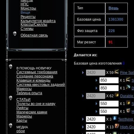
Квесты
НПС
Тип
Вещь
Монстры
Вещи
Рецепты
Базовая цена
1361300
Калькулятор крафта
Классы/Скиллы
Стигмы
Физ защита
226
Обратная связь
Маг резист
91
Делается из:
Базовая цена изготовления
0
В ПОМОЩЬ НОВИЧКУ
Системные требования
X 59
Fine Sol
Создание персонажа
Клавиши и команды
X 1
S
Система квестовых заданий
X 1
D
Макросы
Таблица опыта
X 62
Durable 
СТАТЬИ
Полеты во сне и наяву
X 1
S
Рифты
X 1
H
Магические камни
Маркеры
X 3
Terrifyin
Карты
X 13
High-Gr
МЕДИА
обои