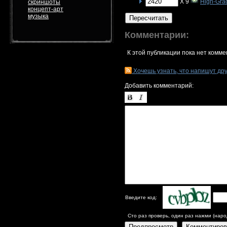
X 9
High-Gra
скриншоты
концепт-арт
музыка
Пересчитать
Комментарии:
К этой публикации пока нет комме
Хочешь узнать, что напишут др
Добавить комментарий:
Введите код:
Сто раз проверь, один раз нажми (наро
Предпросмотр
Комментиров