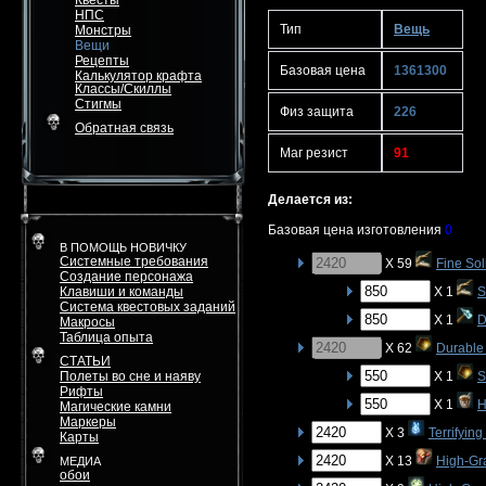
Квесты
НПС
Тип
Вещь
Монстры
Вещи
Рецепты
Базовая цена
1361300
Калькулятор крафта
Классы/Скиллы
Стигмы
Физ защита
226
Обратная связь
Маг резист
91
Делается из:
Базовая цена изготовления
0
В ПОМОЩЬ НОВИЧКУ
Системные требования
X 59
Fine Sol
Создание персонажа
Клавиши и команды
X 1
S
Система квестовых заданий
X 1
D
Макросы
Таблица опыта
X 62
Durable 
СТАТЬИ
Полеты во сне и наяву
X 1
S
Рифты
X 1
H
Магические камни
Маркеры
X 3
Terrifyin
Карты
X 13
High-Gr
МЕДИА
обои