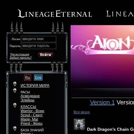
введите имя
Логин
введите пароль
Пароль
Регистрация
Забыл пароль?
Ru
Eng
ИСТОРИЯ МИРА
РАСЫ
Асмодиане
Элийцы
Version 1
Versio
КЛАССЫ
Warrior - Воин
Все вещи
Scout - Скаут
Mage- Маг
Priest - Жрец
Dark Dragon's Chain G
БАЗА ЗНАНИЙ