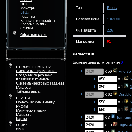
Квесты
НПС
Тип
Вещь
Монстры
Вещи
Рецепты
Базовая цена
1361300
Калькулятор крафта
Классы/Скиллы
Стигмы
Физ защита
226
Обратная связь
Маг резист
91
Делается из:
Базовая цена изготовления
0
В ПОМОЩЬ НОВИЧКУ
Системные требования
X 59
Fine Sol
Создание персонажа
Клавиши и команды
X 1
S
Система квестовых заданий
X 1
D
Макросы
Таблица опыта
X 62
Durable 
СТАТЬИ
Полеты во сне и наяву
X 1
S
Рифты
X 1
H
Магические камни
Маркеры
X 3
Terrifyin
Карты
X 13
High-Gr
МЕДИА
обои