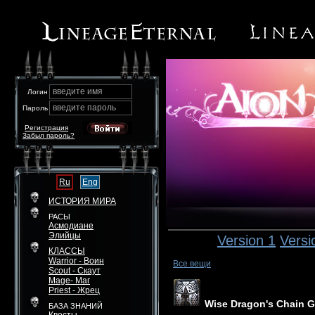
введите имя
Логин
введите пароль
Пароль
Регистрация
Забыл пароль?
Ru
Eng
ИСТОРИЯ МИРА
РАСЫ
Асмодиане
Элийцы
Version 1
Versi
КЛАССЫ
Warrior - Воин
Все вещи
Scout - Скаут
Mage- Маг
Priest - Жрец
Wise Dragon's Chain G
БАЗА ЗНАНИЙ