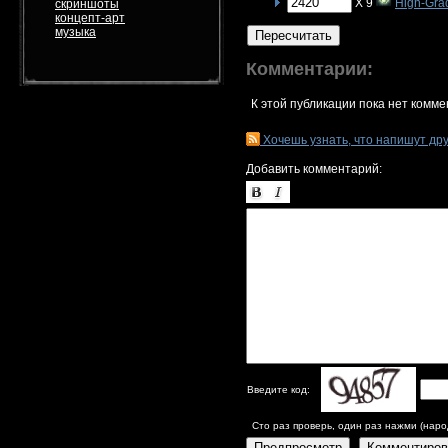
X 9
High-Gra
скриншоты
концепт-арт
музыка
Пересчитать
Комментарии:
К этой публикации пока нет комме
Хочешь узнать, что напишут др
Добавить комментарий:
Введите код:
Сто раз проверь, один раз нажми (наро
Предпросмотр
Комментиров