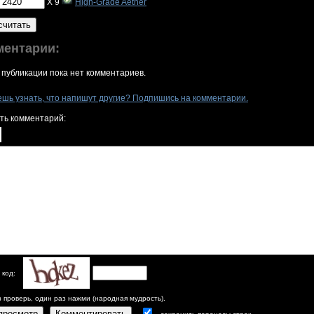
X 9
High-Grade Aether
считать
ментарии:
 публикации пока нет комментариев.
ешь узнать, что напишут другие? Подпишись на комментарии.
ть комментарий:
 код:
з проверь, один раз нажми (народная мудрость).
просмотр
Комментировать