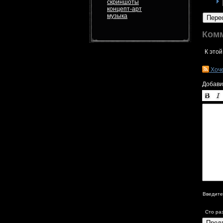
скриншоты
концепт-арт
музыка
Пере
Ком
К этой
Хоч
Добави
Введите
Сто ра
Пред