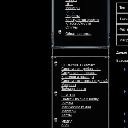
Квесты
НПС
Тип
Монстры
Вещи
Рецепты
Базо
Калькулятор крафта
Классы/Скиллы
Стигмы
Физ 
Обратная связь
Маг 
Делает
Базова
В ПОМОЩЬ НОВИЧКУ
Системные требования
Создание персонажа
Клавиши и команды
Система квестовых заданий
Макросы
Таблица опыта
СТАТЬИ
Полеты во сне и наяву
Рифты
Магические камни
Маркеры
Карты
МЕДИА
обои