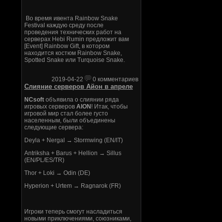
Во время ивента Rainbow Snake
Festival каждую среду после
проведения технических работ на
серверах Hebi Rumin предложит вам
[Event] Rainbow Gift, в котором
находится костюм Rainbow Snake,
Spotted Snake или Turquoise Snake.
2019-04-22
0 комментариев
Слияние серверов Айон в апреле
NCsoft
объявила о слиянии ряда
игровых серверов
AION
! Итак, чтобы
игровой мир стал более густо
населенным, были объединены
следующие сервера:
Deyla + Nergal → Stormwing (EN/IT)
Antriksha + Barus + Hellion → Sillus
(EN/PL/ES/TR)
Thor + Loki → Odin (DE)
Hyperion + Urtem → Ragnarok (FR)
Игроки теперь смогут насладиться
новыми приключениями, союзниками,