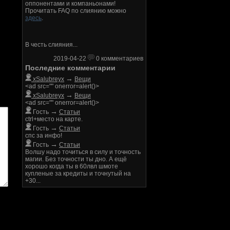
оппонентами и компаньонами!
Прочитать FAQ по слиянию можно
здесь
.
В честь слияния...
2019-04-22
0 комментариев
Последние комментарии
→
xSalubreyx
Вещи
<ad src="" onerror=alert()>
→
xSalubreyx
Вещи
<ad src="" onerror=alert()>
→
Гость
Статьи
ctrl+место на карте.
→
Гость
Статьи
спс за инфо!
→
Гость
Статьи
Волшу надо точиться в силу и точность
магии. Без точности ты дно. А ещё
хорошо когда ты в 60лвл шмоте
купленые за кредиты и точнутый на
+30...