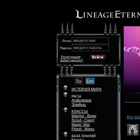
введите имя
Логин
введите пароль
Пароль
Регистрация
Забыл пароль?
Ru
Eng
ИСТОРИЯ МИРА
РАСЫ
Асмодиане
Элийцы
КЛАССЫ
Warrior - Воин
Все ве
Scout - Скаут
Mage- Маг
Priest - Жрец
БАЗА ЗНАНИЙ