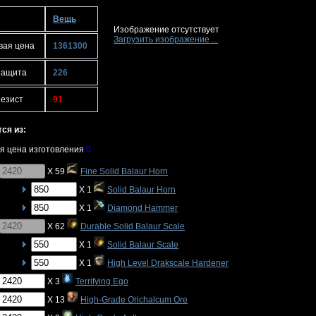
Вещь
Изображение отсутствует
Загрузить изображение ...
вая цена
1361300
защита
226
резист
91
ся из:
я цена изготовления
0
X 59
Fine Solid Balaur Horn
X 1
Solid Balaur Horn
X 1
Diamond Hammer
X 62
Durable Solid Balaur Scale
X 1
Solid Balaur Scale
X 1
High Level Drakscale Hardener
X 3
Terrifying Ego
X 13
High-Grade Orichalcum Ore