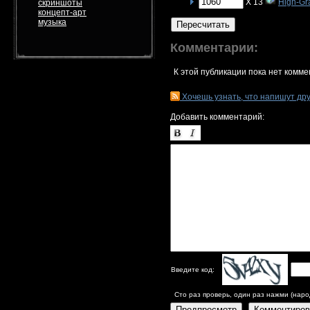
X 13
High-Gra
скриншоты
концепт-арт
музыка
Пересчитать
Комментарии:
К этой публикации пока нет комме
Хочешь узнать, что напишут др
Добавить комментарий:
Введите код:
Сто раз проверь, один раз нажми (наро
Предпросмотр
Комментиров