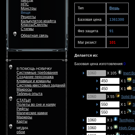
Квесты
НПС
Тип
Вещь
Монстры
Вещи
Рецепты
Базовая цена
1361300
Калькулятор крафта
Классы/Скиллы
Стигмы
Физ защита
91
Обратная связь
Маг резист
101
Делается из:
Базовая цена изготовления
0
В ПОМОЩЬ НОВИЧКУ
Системные требования
X 105
Inert B
Создание персонажа
Клавиши и команды
X 1
B
Система квестовых заданий
X 1
G
Макросы
Таблица опыта
X 55
Solid B
СТАТЬИ
Полеты во сне и наяву
X 1
S
Рифты
X 1
D
Магические камни
Маркеры
X 3
Terrifyin
Карты
X 9
High-Gra
МЕДИА
обои