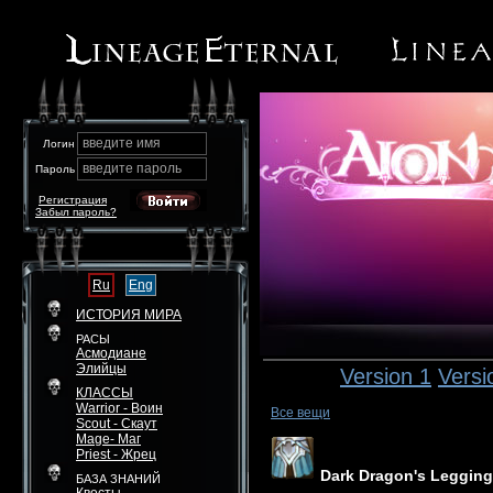
введите имя
Логин
введите пароль
Пароль
Регистрация
Забыл пароль?
Ru
Eng
ИСТОРИЯ МИРА
РАСЫ
Асмодиане
Элийцы
Version 1
Versi
КЛАССЫ
Warrior - Воин
Все вещи
Scout - Скаут
Mage- Маг
Priest - Жрец
Dark Dragon's Leggin
БАЗА ЗНАНИЙ