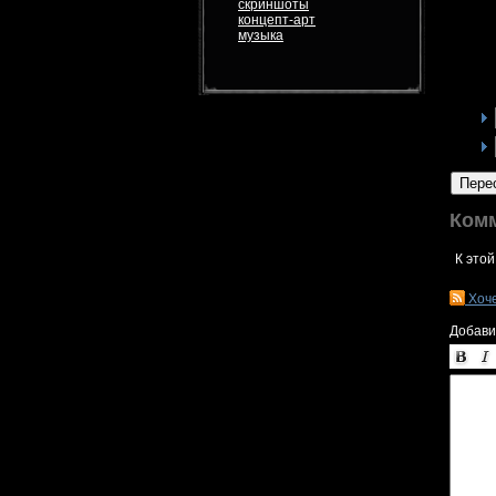
скриншоты
концепт-арт
музыка
Пере
Ком
К этой
Хоч
Добави