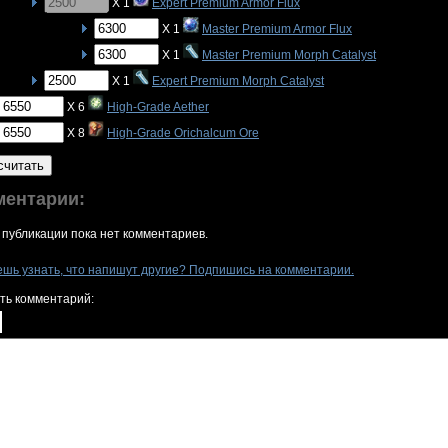
X 1
Expert Premium Armor Flux
X 1
Master Premium Armor Flux
X 1
Master Premium Morph Catalyst
X 1
Expert Premium Morph Catalyst
X 6
High-Grade Aether
X 8
High-Grade Orichalcum Ore
считать
ментарии:
 публикации пока нет комментариев.
ешь узнать, что напишут другие? Подпишись на комментарии.
ть комментарий: