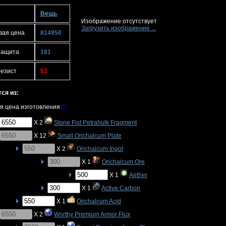
Вещь
Изображение отсутствует
Загрузить изображение ...
вая цена
814950
защита
181
резист
53
ся из:
я цена изготовления
0
X 2
Stone Fist Petrahulk Fragment
X 12
Small Orichalcum Plate
X 2
Orichalcum Ingot
X 1
Orichalcum Ore
X 1
Aether
X 1
Active Carbon
X 1
Orichalcum Acid
X 2
Worthy Premium Armor Flux