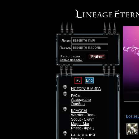
введите имя
Логин
введите пароль
Пароль
Регистрация
Забыл пароль?
Ru
Eng
ИСТОРИЯ МИРА
РАСЫ
Асмодиане
Элийцы
КЛАССЫ
Warrior - Воин
Все ве
Scout - Скаут
Mage- Маг
Priest - Жрец
БАЗА ЗНАНИЙ