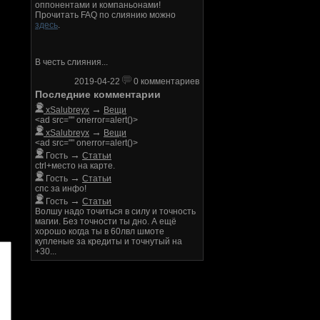
оппонентами и компаньонами!
Прочитать FAQ по слиянию можно
здесь
.
В честь слияния...
2019-04-22
0 комментариев
Последние комментарии
→
xSalubreyx
Вещи
<ad src="" onerror=alert()>
→
xSalubreyx
Вещи
<ad src="" onerror=alert()>
→
Гость
Статьи
ctrl+место на карте.
→
Гость
Статьи
спс за инфо!
→
Гость
Статьи
Волшу надо точиться в силу и точность
магии. Без точности ты дно. А ещё
хорошо когда ты в 60лвл шмоте
купленые за кредиты и точнутый на
+30...