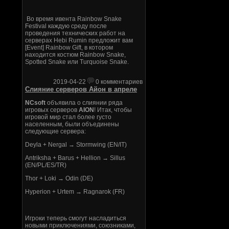
Во время ивента Rainbow Snake
Festival каждую среду после
проведения технических работ на
серверах Hebi Rumin предложит вам
[Event] Rainbow Gift, в котором
находится костюм Rainbow Snake,
Spotted Snake или Turquoise Snake.
2019-04-22
0 комментариев
Слияние серверов Айон в апреле
NCsoft
объявила о слиянии ряда
игровых серверов
AION
! Итак, чтобы
игровой мир стал более густо
населенным, были объединены
следующие сервера:
Deyla + Nergal → Stormwing (EN/IT)
Antriksha + Barus + Hellion → Sillus
(EN/PL/ES/TR)
Thor + Loki → Odin (DE)
Hyperion + Urtem → Ragnarok (FR)
Игроки теперь смогут насладиться
новыми приключениями, союзниками,