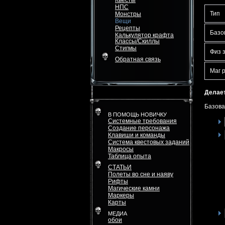
Квесты
НПС
Тип
Монстры
Вещи
Рецепты
Базо
Калькулятор крафта
Классы/Скиллы
Стигмы
Физ 
Обратная связь
Маг 
Делает
Базова
В ПОМОЩЬ НОВИЧКУ
Системные требования
Создание персонажа
Клавиши и команды
Система квестовых заданий
Макросы
Таблица опыта
СТАТЬИ
Полеты во сне и наяву
Рифты
Магические камни
Маркеры
Карты
МЕДИА
обои