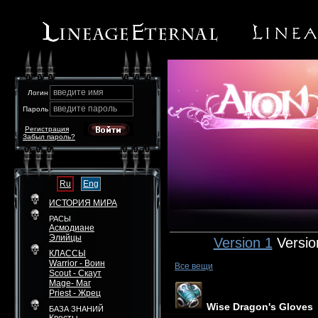
введите имя
Логин
введите пароль
Пароль
Регистрация
Забыл пароль?
Ru
Eng
ИСТОРИЯ МИРА
РАСЫ
Асмодиане
Элийцы
Version 1
Versio
КЛАССЫ
Warrior - Воин
Все вещи
Scout - Скаут
Mage- Маг
Priest - Жрец
Wise Dragon's Gloves
БАЗА ЗНАНИЙ