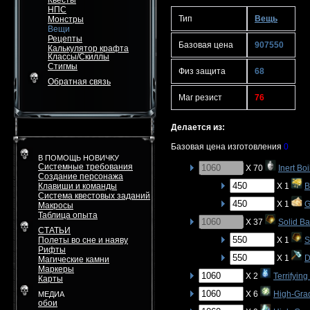
Квесты
НПС
Тип
Вещь
Монстры
Вещи
Рецепты
Базовая цена
907550
Калькулятор крафта
Классы/Скиллы
Стигмы
Физ защита
68
Обратная связь
Маг резист
76
Делается из:
Базовая цена изготовления
0
В ПОМОЩЬ НОВИЧКУ
Системные требования
X 70
Inert Bo
Создание персонажа
Клавиши и команды
X 1
B
Система квестовых заданий
X 1
G
Макросы
Таблица опыта
X 37
Solid B
СТАТЬИ
Полеты во сне и наяву
X 1
S
Рифты
X 1
D
Магические камни
Маркеры
X 2
Terrifyin
Карты
X 6
High-Gra
МЕДИА
обои