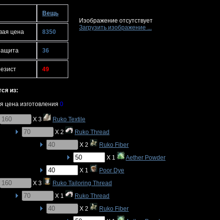
Вещь
Изображение отсутствует
Загрузить изображение ...
вая цена
8350
защита
36
резист
49
ся из:
я цена изготовления
0
X 3
Ruko Textile
X 2
Ruko Thread
X 2
Ruko Fiber
X 1
Aether Powder
X 1
Poor Dye
X 3
Ruko Tailoring Thread
X 1
Ruko Thread
X 2
Ruko Fiber