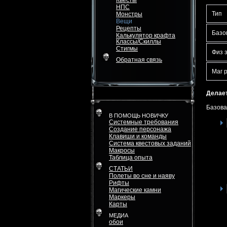
Квесты
НПС
Тип
Монстры
Вещи
Рецепты
Базо
Калькулятор крафта
Классы/Скиллы
Стигмы
Физ 
Обратная связь
Маг 
Делает
Базова
В ПОМОЩЬ НОВИЧКУ
Системные требования
Создание персонажа
Клавиши и команды
Система квестовых заданий
Макросы
Таблица опыта
СТАТЬИ
Полеты во сне и наяву
Рифты
Магические камни
Маркеры
Карты
МЕДИА
обои