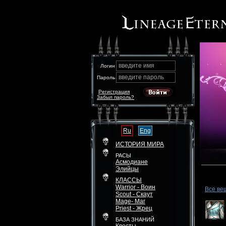
введите имя
Логин
введите пароль
Пароль
Регистрация
Забыл пароль?
Ru
Eng
ИСТОРИЯ МИРА
РАСЫ
Асмодиане
Элийцы
КЛАССЫ
Warrior - Воин
Все ве
Scout - Скаут
Mage- Маг
Priest - Жрец
БАЗА ЗНАНИЙ