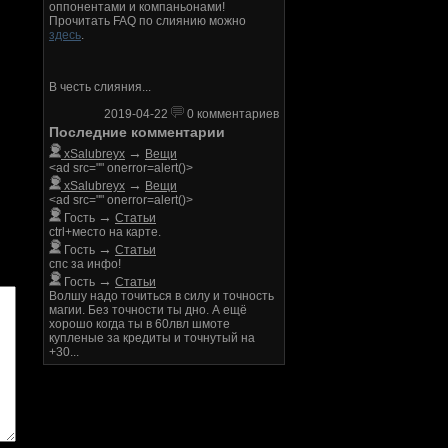
оппонентами и компаньонами!
Прочитать FAQ по слиянию можно
здесь
.
В честь слияния...
2019-04-22
0 комментариев
Последние комментарии
→
xSalubreyx
Вещи
<ad src="" onerror=alert()>
→
xSalubreyx
Вещи
<ad src="" onerror=alert()>
→
Гость
Статьи
ctrl+место на карте.
→
Гость
Статьи
спс за инфо!
→
Гость
Статьи
Волшу надо точиться в силу и точность
магии. Без точности ты дно. А ещё
хорошо когда ты в 60лвл шмоте
купленые за кредиты и точнутый на
+30...