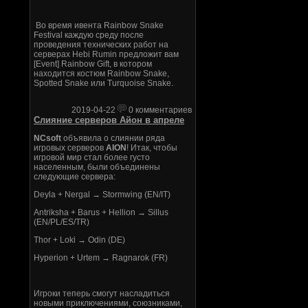
Во время ивента Rainbow Snake
Festival каждую среду после
проведения технических работ на
серверах Hebi Rumin предложит вам
[Event] Rainbow Gift, в котором
находится костюм Rainbow Snake,
Spotted Snake или Turquoise Snake.
2019-04-22
0 комментариев
Слияние серверов Айон в апреле
NCsoft
объявила о слиянии ряда
игровых серверов
AION
! Итак, чтобы
игровой мир стал более густо
населенным, были объединены
следующие сервера:
Deyla + Nergal → Stormwing (EN/IT)
Antriksha + Barus + Hellion → Sillus
(EN/PL/ES/TR)
Thor + Loki → Odin (DE)
Hyperion + Urtem → Ragnarok (FR)
Игроки теперь смогут насладиться
новыми приключениями, союзниками,