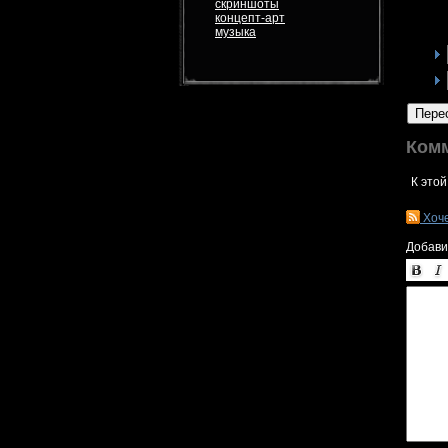
скриншоты
концепт-арт
музыка
Пере
Ком
К этой
Хоч
Добави