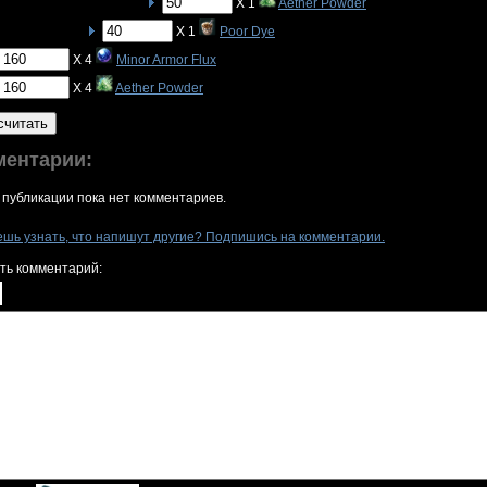
X 1
Aether Powder
X 1
Poor Dye
X 4
Minor Armor Flux
X 4
Aether Powder
считать
ментарии:
 публикации пока нет комментариев.
ешь узнать, что напишут другие? Подпишись на комментарии.
ть комментарий: