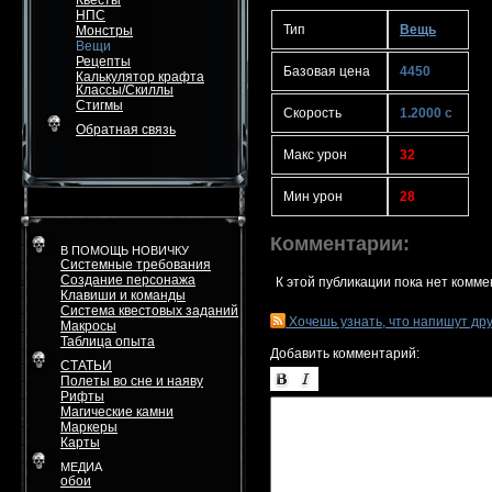
Квесты
НПС
Тип
Вещь
Монстры
Вещи
Рецепты
Базовая цена
4450
Калькулятор крафта
Классы/Скиллы
Стигмы
Скорость
1.2000 с
Обратная связь
Макс урон
32
Мин урон
28
Комментарии:
В ПОМОЩЬ НОВИЧКУ
Системные требования
Создание персонажа
К этой публикации пока нет комме
Клавиши и команды
Система квестовых заданий
Хочешь узнать, что напишут др
Макросы
Таблица опыта
Добавить комментарий:
СТАТЬИ
Полеты во сне и наяву
Рифты
Магические камни
Маркеры
Карты
МЕДИА
обои