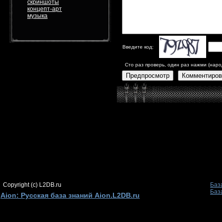
скриншоты
концепт-арт
музыка
Введите код:
Сто раз проверь, один раз нажми (наро
Предпросмотр
Комментиров
Copyright (c) L2DB.ru
Баз
Баз
Aion: Русская база знаний Aion.L2DB.ru