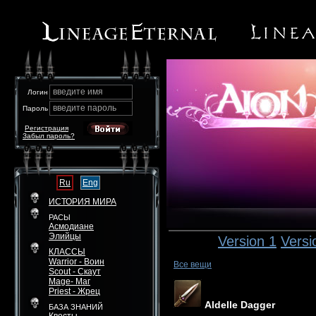
введите имя
Логин
введите пароль
Пароль
Регистрация
Забыл пароль?
Ru
Eng
ИСТОРИЯ МИРА
РАСЫ
Асмодиане
Элийцы
Version 1
Versi
КЛАССЫ
Warrior - Воин
Все вещи
Scout - Скаут
Mage- Маг
Priest - Жрец
Aldelle Dagger
БАЗА ЗНАНИЙ