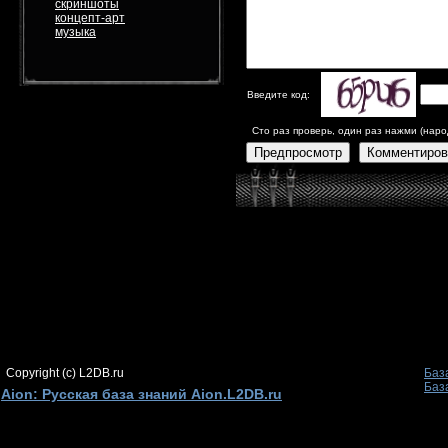
скриншоты
концепт-арт
музыка
Введите код:
Сто раз проверь, один раз нажми (наро
Предпросмотр
Комментиров
Copyright (c) L2DB.ru
Баз
Баз
Aion: Русская база знаний Aion.L2DB.ru