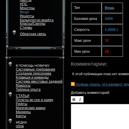
Квесты
НПС
Тип
Вещь
Монстры
Вещи
Рецепты
Базовая цена
4450
Калькулятор крафта
Классы/Скиллы
Стигмы
Скорость
1.2000 с
Обратная связь
Макс урон
32
Мин урон
28
Комментарии:
В ПОМОЩЬ НОВИЧКУ
Системные требования
Создание персонажа
К этой публикации пока нет комме
Клавиши и команды
Система квестовых заданий
Хочешь узнать, что напишут др
Макросы
Таблица опыта
Добавить комментарий:
СТАТЬИ
Полеты во сне и наяву
Рифты
Магические камни
Маркеры
Карты
МЕДИА
обои