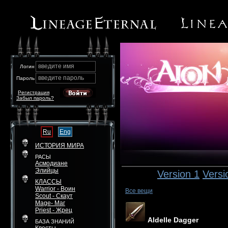
введите имя
Логин
введите пароль
Пароль
Регистрация
Забыл пароль?
Ru
Eng
ИСТОРИЯ МИРА
РАСЫ
Асмодиане
Элийцы
Version 1
Versi
КЛАССЫ
Warrior - Воин
Все вещи
Scout - Скаут
Mage- Маг
Priest - Жрец
Aldelle Dagger
БАЗА ЗНАНИЙ