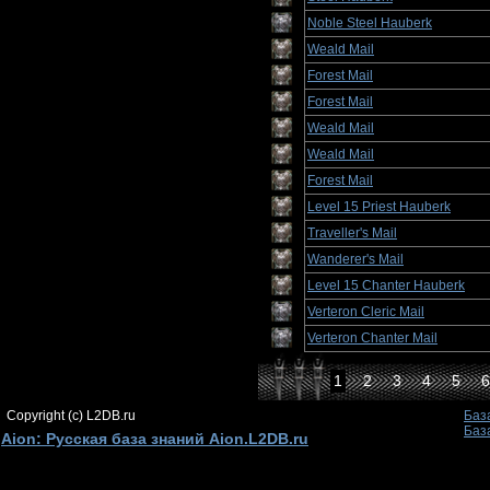
Noble Steel Hauberk
Weald Mail
Forest Mail
Forest Mail
Weald Mail
Weald Mail
Forest Mail
Level 15 Priest Hauberk
Traveller's Mail
Wanderer's Mail
Level 15 Chanter Hauberk
Verteron Cleric Mail
Verteron Chanter Mail
1
2
3
4
5
6
Copyright (c) L2DB.ru
Баз
Баз
Aion: Русская база знаний Aion.L2DB.ru