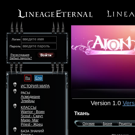
введите имя
Логин
введите пароль
Пароль
Регистрация
Забыл пароль?
Ru
Eng
ИСТОРИЯ МИРА
РАСЫ
Асмодиане
Элийцы
Version 1.0
Vers
КЛАССЫ
Warrior - Воин
Ткань
Scout - Скаут
Mage- Маг
Оружие
Броня
Рецепты
Priest - Жрец
БАЗА ЗНАНИЙ