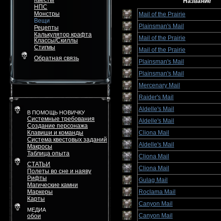
Квесты
Название
НПС
Монстры
Mail of the Prairie
Вещи
Plainsman's Mail
Рецепты
Калькулятор крафта
Mail of the Prairie
Классы/Скиллы
Стигмы
Mail of the Prairie
Обратная связь
Plainsman's Mail
Plainsman's Mail
Mercenary Mail
Raider's Mail
Aldelle's Mail
В ПОМОЩЬ НОВИЧКУ
Системные требования
Aldelle's Mail
Создание персонажа
Клавиши и команды
Cliona Mail
Система квестовых заданий
Aldelle's Mail
Макросы
Таблица опыта
Cliona Mail
СТАТЬИ
Cliona Mail
Полеты во сне и наяву
Рифты
Gulag Mail
Магические камни
Маркеры
Roclama Mail
Карты
Canyon Mail
МЕДИА
Canyon Mail
обои