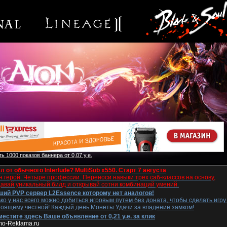
ь 1000 показов баннера от 0,07 у.е.
л от обычного Interlude? MultiSub x550. Старт 7 августа
 герой. Четыре профессии. Переноси навыки трёх саб-классов на основу,
давай уникальный билд и открывай сотни комбинаций умений.
ший PVP сервер L2Essence которому нет аналогов!
ко у нас всего можно добиться игровым путем без доната, чтобы сделать игру
тоящему честной! Каждый день Монеты Удачи за владение замком!
естите здесь Ваше объявление от 0,21 у.е. за клик
mo-Reklama.ru