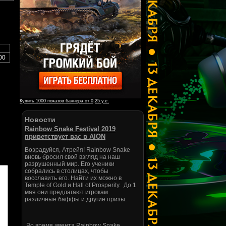
00
Купить 1000 показов баннера от 0,25 у.е.
Новости
Rainbow Snake Festival 2019
приветствует вас в AION
Возрадуйся, Атрейя! Rainbow Snake
вновь бросил свой взгляд на наш
разрушенный мир. Его ученики
собрались в столицах, чтобы
восславить его. Найти их можно в
Temple of Gold и Hall of Prosperity. До 1
мая они предлагают игрокам
различные баффы и другие призы.
Во время ивента Rainbow Snake