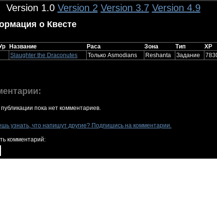
Version 1.0
Version 2
Version 3.7
Version 4.9
ормация о Квесте
Ур
Название
Раса
Зона
Тип
XP
Slaughter the Draconutes
Только Asmodians
Reshanta
Задание
783
ментарии:
 публикации пока нет комментариев.
ешь узнать, что напишут другие? Подпишись на комментарии.
ть комментарий: