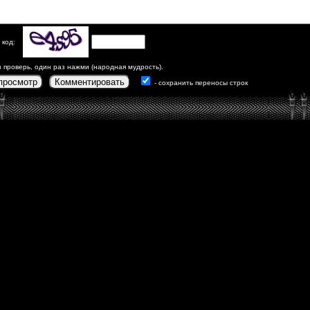
 код:
з проверь, один раз нажми (народная мудрость).
просмотр
Комментировать
- сохранить переносы строк