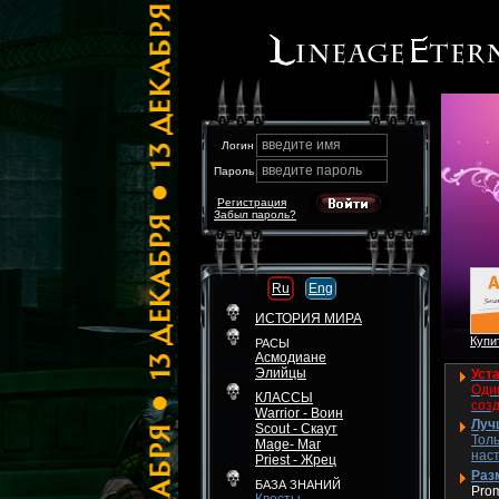
введите имя
Логин
введите пароль
Пароль
Регистрация
Забыл пароль?
Ru
Eng
ИСТОРИЯ МИРА
Купит
РАСЫ
Асмодиане
Элийцы
Уста
Один
КЛАССЫ
соз
Warrior - Воин
Луч
Scout - Скаут
Толь
Mage- Маг
нас
Priest - Жрец
Разм
БАЗА ЗНАНИЙ
Pro