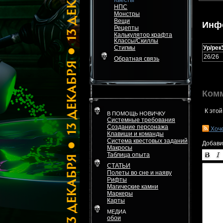
Квесты
НПС
Монстры
Вещи
Инф
Рецепты
Калькулятор крафта
Классы/Скиллы
Стигмы
Ур/рек
26/26
Обратная связь
Ком
К этой
В ПОМОЩЬ НОВИЧКУ
Системные требования
Создание персонажа
Хоч
Клавиши и команды
Система квестовых заданий
Добави
Макросы
Таблица опыта
СТАТЬИ
Полеты во сне и наяву
Рифты
Магические камни
Маркеры
Карты
МЕДИА
обои