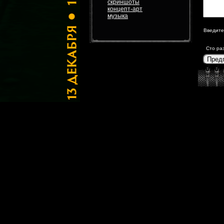
скриншоты
концепт-арт
музыка
Введите
Сто ра
Пред