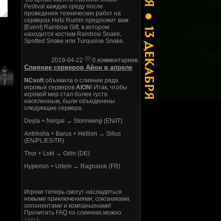
Festival каждую среду после
проведения технических работ на
серверах Hebi Rumin предложит вам
[Event] Rainbow Gift, в котором
находится костюм Rainbow Snake,
Spotted Snake или Turquoise Snake.
2019-04-22
0 комментариев
Слияние серверов Айон в апреле
NCsoft
объявила о слиянии ряда
игровых серверов
AION
! Итак, чтобы
игровой мир стал более густо
населенным, были объединены
следующие сервера:
Deyla + Nergal → Stormwing (EN/IT)
Antriksha + Barus + Hellion → Sillus
(EN/PL/ES/TR)
Thor + Loki → Odin (DE)
Hyperion + Urtem → Ragnarok (FR)
Игроки теперь смогут насладиться
новыми приключениями, союзниками,
оппонентами и компаньонами!
Прочитать FAQ по слиянию можно
здесь
.