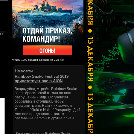
500
Купить 1000 показов баннера от 0,25 у.е.
Новости
Rainbow Snake Festival 2019
приветствует вас в AION
Возрадуйся, Атрейя! Rainbow Snake
вновь бросил свой взгляд на наш
разрушенный мир. Его ученики
собрались в столицах, чтобы
восславить его. Найти их можно в
Temple of Gold и Hall of Prosperity. До 1
мая они предлагают игрокам
различные баффы и другие призы.
Во время ивента Rainbow Snake