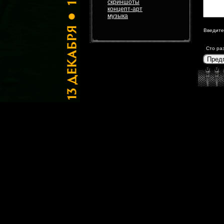
скриншоты
концепт-арт
музыка
Введите
Сто ра
Пред