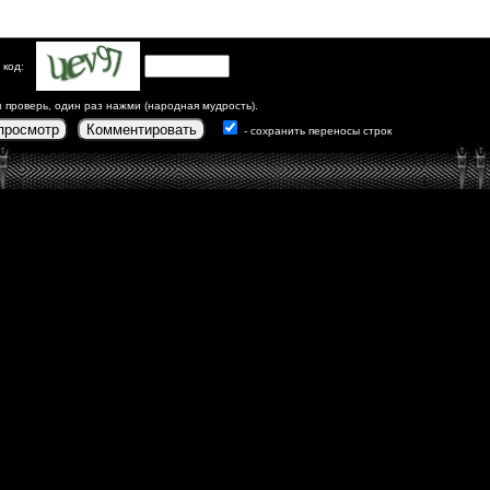
 код:
з проверь, один раз нажми (народная мудрость).
просмотр
Комментировать
- сохранить переносы строк