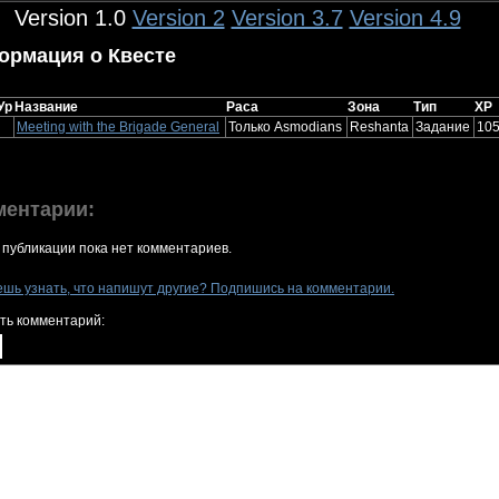
Version 1.0
Version 2
Version 3.7
Version 4.9
ормация о Квесте
Ур
Название
Раса
Зона
Тип
XP
Meeting with the Brigade General
Только Asmodians
Reshanta
Задание
10
ментарии:
 публикации пока нет комментариев.
ешь узнать, что напишут другие? Подпишись на комментарии.
ть комментарий: