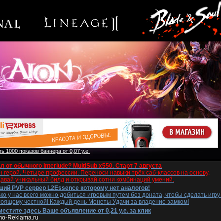
ь 1000 показов баннера от 0,07 у.е.
л от обычного Interlude? MultiSub x550. Старт 7 августа
 герой. Четыре профессии. Переноси навыки трёх саб-классов на основу,
давай уникальный билд и открывай сотни комбинаций умений.
ший PVP сервер L2Essence которому нет аналогов!
ко у нас всего можно добиться игровым путем без доната, чтобы сделать игру
тоящему честной! Каждый день Монеты Удачи за владение замком!
естите здесь Ваше объявление от 0,21 у.е. за клик
mo-Reklama.ru