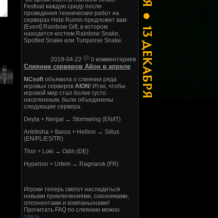
Festival каждую среду после
проведения технических работ на
серверах Hebi Rumin предложит вам
[Event] Rainbow Gift, в котором
находится костюм Rainbow Snake,
Spotted Snake или Turquoise Snake.
2019-04-22
0 комментариев
Слияние серверов Айон в апреле
NCsoft
объявила о слиянии ряда
игровых серверов
AION
! Итак, чтобы
игровой мир стал более густо
населенным, были объединены
следующие сервера:
Deyla + Nergal → Stormwing (EN/IT)
Antriksha + Barus + Hellion → Sillus
(EN/PL/ES/TR)
Thor + Loki → Odin (DE)
Hyperion + Urtem → Ragnarok (FR)
Игроки теперь смогут насладиться
новыми приключениями, союзниками,
оппонентами и компаньонами!
Прочитать FAQ по слиянию можно
здесь
.