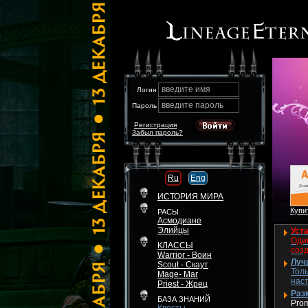
введите имя
Логин
введите пароль
Пароль
Регистрация
Забыл пароль?
Ru
Eng
ИСТОРИЯ МИРА
Купит
РАСЫ
Асмодиане
Элийцы
Уста
Один
КЛАССЫ
соз
Warrior - Воин
Луч
Scout - Скаут
Толь
Mage- Маг
нас
Priest - Жрец
Разм
БАЗА ЗНАНИЙ
Pro