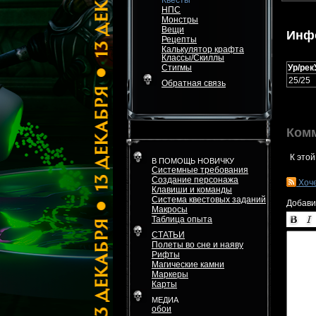
Квесты
НПС
Монстры
Вещи
Инф
Рецепты
Калькулятор крафта
Классы/Скиллы
Стигмы
Ур/рек
25/25
Обратная связь
Ком
К этой
В ПОМОЩЬ НОВИЧКУ
Системные требования
Создание персонажа
Хоч
Клавиши и команды
Система квестовых заданий
Добави
Макросы
Таблица опыта
СТАТЬИ
Полеты во сне и наяву
Рифты
Магические камни
Маркеры
Карты
МЕДИА
обои