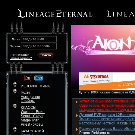
введите имя
Логин
введите пароль
Пароль
Регистрация
Забыл пароль?
Ru
Eng
ИСТОРИЯ МИРА
Купить 1000 показов баннера от 0,07
РАСЫ
Асмодиане
Элийцы
Устал от обычного Interlude? M
Один герой. Четыре профессии. 
КЛАССЫ
создавай уникальный билд и от
Warrior - Воин
Лучший PVP сервер L2Essence 
Scout - Скаут
Только у нас всего можно добит
Mage- Маг
настоящему честной! Каждый де
Priest - Жрец
Разместите здесь Ваше объявле
БАЗА ЗНАНИЙ
Promo-Reklama.ru