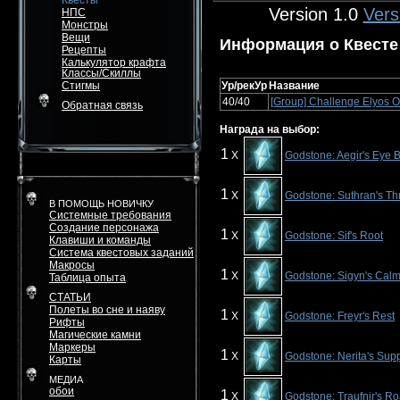
Квесты
Version 1.0
Vers
НПС
Монстры
Вещи
Информация о Квесте
Рецепты
Калькулятор крафта
Классы/Скиллы
Стигмы
Ур/рекУр
Название
40/40
[Group] Challenge Elyos Of
Обратная связь
Награда на выбор:
1
X
Godstone: Aegir's Eye
1
X
Godstone: Suthran's Th
В ПОМОЩЬ НОВИЧКУ
Системные требования
Создание персонажа
1
X
Godstone: Sif's Root
Клавиши и команды
Система квестовых заданий
Макросы
1
X
Godstone: Sigyn's Cal
Таблица опыта
СТАТЬИ
Полеты во сне и наяву
1
X
Godstone: Freyr's Rest
Рифты
Магические камни
Маркеры
1
X
Godstone: Nerita's Sup
Карты
МЕДИА
обои
1
X
Godstone: Traufnir's Ro