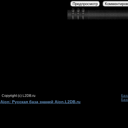
Предпросмотр
Комментиров
Copyright (c) L2DB.ru
Баз
Баз
Aion: Русская база знаний Aion.L2DB.ru