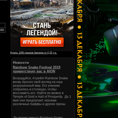
900
Купить 1000 показов баннера от 0,25 у.е.
Новости
Rainbow Snake Festival 2019
приветствует вас в AION
Возрадуйся, Атрейя! Rainbow Snake
вновь бросил свой взгляд на наш
разрушенный мир. Его ученики
собрались в столицах, чтобы
восславить его. Найти их можно в
Temple of Gold и Hall of Prosperity. До 1
мая они предлагают игрокам
различные баффы и другие призы.
Во время ивента Rainbow Snake