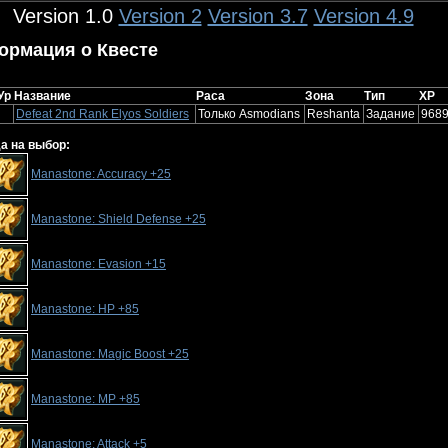
Version 1.0
Version 2
Version 3.7
Version 4.9
ормация о Квесте
Ур
Название
Раса
Зона
Тип
XP
Defeat 2nd Rank Elyos Soldiers
Только Asmodians
Reshanta
Задание
968
а на выбор:
Manastone: Accuracy +25
Manastone: Shield Defense +25
Manastone: Evasion +15
Manastone: HP +85
Manastone: Magic Boost +25
Manastone: MP +85
Manastone: Attack +5