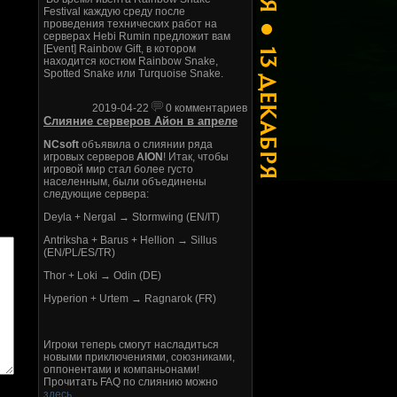
Festival каждую среду после
проведения технических работ на
серверах Hebi Rumin предложит вам
[Event] Rainbow Gift, в котором
находится костюм Rainbow Snake,
Spotted Snake или Turquoise Snake.
2019-04-22
0 комментариев
Слияние серверов Айон в апреле
NCsoft
объявила о слиянии ряда
игровых серверов
AION
! Итак, чтобы
игровой мир стал более густо
населенным, были объединены
следующие сервера:
Deyla + Nergal → Stormwing (EN/IT)
Antriksha + Barus + Hellion → Sillus
(EN/PL/ES/TR)
Thor + Loki → Odin (DE)
Hyperion + Urtem → Ragnarok (FR)
Игроки теперь смогут насладиться
новыми приключениями, союзниками,
оппонентами и компаньонами!
Прочитать FAQ по слиянию можно
здесь
.