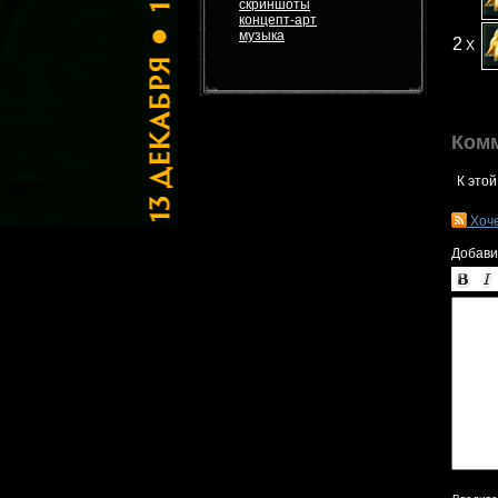
скриншоты
концепт-арт
музыка
2
X
Ком
К этой
Хоч
Добави