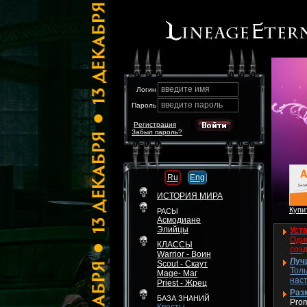
введите имя
Логин
введите пароль
Пароль
Регистрация
Забыл пароль?
Ru
Eng
ИСТОРИЯ МИРА
Купит
РАСЫ
Асмодиане
Элийцы
Уста
Один
КЛАССЫ
соз
Warrior - Воин
Луч
Scout - Скаут
Толь
Mage- Маг
нас
Priest - Жрец
Разм
БАЗА ЗНАНИЙ
Pro