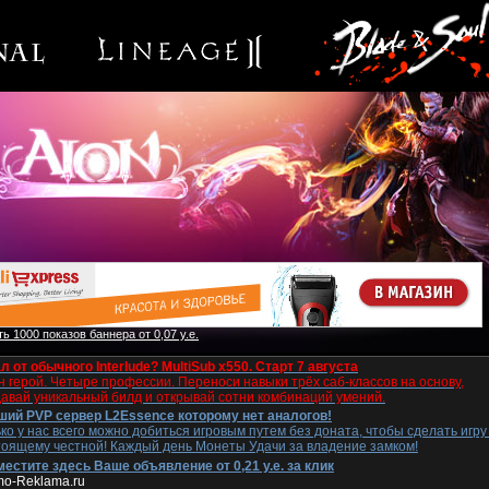
ь 1000 показов баннера от 0,07 у.е.
л от обычного Interlude? MultiSub x550. Старт 7 августа
 герой. Четыре профессии. Переноси навыки трёх саб-классов на основу,
давай уникальный билд и открывай сотни комбинаций умений.
ший PVP сервер L2Essence которому нет аналогов!
ко у нас всего можно добиться игровым путем без доната, чтобы сделать игру
тоящему честной! Каждый день Монеты Удачи за владение замком!
естите здесь Ваше объявление от 0,21 у.е. за клик
mo-Reklama.ru