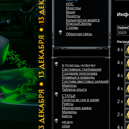
Квесты
НПС
Монстры
Вещи
Инф
Рецепты
Калькулятор крафта
Классы/Скиллы
Стигмы
Ур/рек
33/25
Обратная связь
Наград
4
X
4
X
В ПОМОЩЬ НОВИЧКУ
Системные требования
Создание персонажа
4
X
Клавиши и команды
Система квестовых заданий
Макросы
4
X
Таблица опыта
СТАТЬИ
Полеты во сне и наяву
2
X
Рифты
Магические камни
Маркеры
2
X
Карты
МЕДИА
обои
4
X