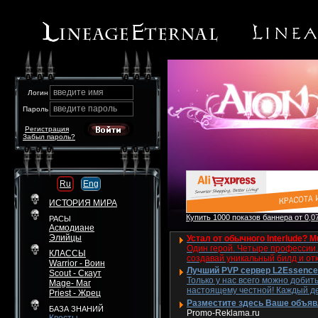
введите имя
Логин
введите пароль
Пароль
Регистрация
Забыл пароль?
Ru
Eng
ИСТОРИЯ МИРА
Купить 1000 показов баннера от 0,07
РАСЫ
Асмодиане
Элийцы
Устал от обычного Interlude? M
Один герой. Четыре профессии. 
КЛАССЫ
создавай уникальный билд и от
Warrior - Воин
Лучший PVP сервер L2Essence 
Scout - Скаут
Только у нас всего можно добит
Mage- Маг
настоящему честной! Каждый де
Priest - Жрец
Разместите здесь Ваше объявле
БАЗА ЗНАНИЙ
Promo-Reklama.ru