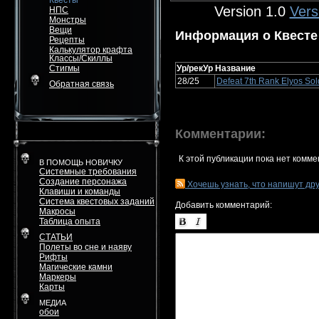
Квесты
Version 1.0
Vers
НПС
Монстры
Вещи
Информация о Квесте
Рецепты
Калькулятор крафта
Классы/Скиллы
Стигмы
Ур/рекУр
Название
28/25
Defeat 7th Rank Elyos Sol
Обратная связь
Комментарии:
К этой публикации пока нет комме
В ПОМОЩЬ НОВИЧКУ
Системные требования
Создание персонажа
Хочешь узнать, что напишут др
Клавиши и команды
Система квестовых заданий
Добавить комментарий:
Макросы
Таблица опыта
СТАТЬИ
Полеты во сне и наяву
Рифты
Магические камни
Маркеры
Карты
МЕДИА
обои