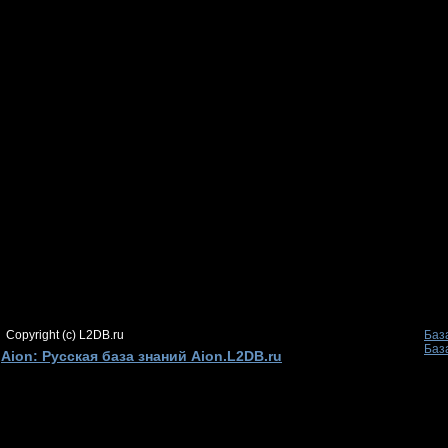
Copyright (c) L2DB.ru
Баз
Баз
Aion: Русская база знаний Aion.L2DB.ru