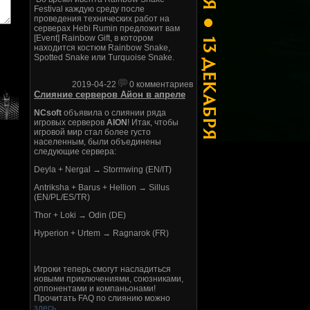
Festival каждую среду после
проведения технических работ на
серверах Hebi Rumin предложит вам
[Event] Rainbow Gift, в котором
находится костюм Rainbow Snake,
Spotted Snake или Turquoise Snake.
2019-04-22
0 комментариев
Слияние серверов Айон в апреле
NCsoft
объявила о слиянии ряда
игровых серверов
AION
! Итак, чтобы
игровой мир стал более густо
населенным, были объединены
следующие сервера:
Deyla + Nergal → Stormwing (EN/IT)
Antriksha + Barus + Hellion → Sillus
(EN/PL/ES/TR)
Thor + Loki → Odin (DE)
Hyperion + Urtem → Ragnarok (FR)
Игроки теперь смогут насладиться
новыми приключениями, союзниками,
оппонентами и компаньонами!
Прочитать FAQ по слиянию можно
здесь
.