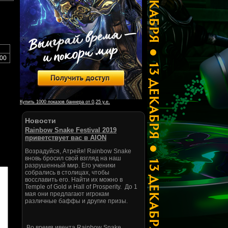
00
Купить 1000 показов баннера от 0,25 у.е.
Новости
Rainbow Snake Festival 2019
приветствует вас в AION
Возрадуйся, Атрейя! Rainbow Snake
вновь бросил свой взгляд на наш
разрушенный мир. Его ученики
собрались в столицах, чтобы
восславить его. Найти их можно в
Temple of Gold и Hall of Prosperity. До 1
мая они предлагают игрокам
различные баффы и другие призы.
Во время ивента Rainbow Snake