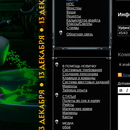
Квесты
НПС
Монстры
Вещи
Инф
Рецепты
Калькулятор крафта
Классы/Скиллы
Стигмы
Ур/рек
45/43
Обратная связь
Ком
К этой
В ПОМОЩЬ НОВИЧКУ
Системные требования
Создание персонажа
Хоч
Клавиши и команды
Система квестовых заданий
Добави
Макросы
Таблица опыта
СТАТЬИ
Полеты во сне и наяву
Рифты
Магические камни
Маркеры
Карты
МЕДИА
обои