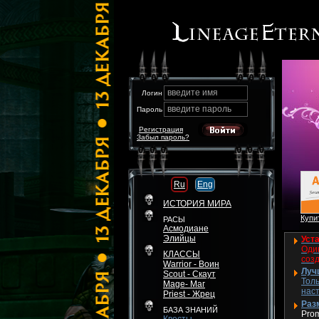
введите имя
Логин
введите пароль
Пароль
Регистрация
Забыл пароль?
Ru
Eng
ИСТОРИЯ МИРА
Купит
РАСЫ
Асмодиане
Элийцы
Уста
Один
КЛАССЫ
соз
Warrior - Воин
Луч
Scout - Скаут
Толь
Mage- Маг
нас
Priest - Жрец
Разм
БАЗА ЗНАНИЙ
Pro