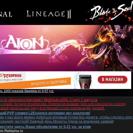
ь 1000 показов баннера от 0,07 у.е.
л от обычного Interlude? MultiSub x550. Старт 7 августа
 герой. Четыре профессии. Переноси навыки трёх саб-классов на основу,
давай уникальный билд и открывай сотни комбинаций умений.
ший PVP сервер L2Essence которому нет аналогов!
ко у нас всего можно добиться игровым путем без доната, чтобы сделать игру
тоящему честной! Каждый день Монеты Удачи за владение замком!
естите здесь Ваше объявление от 0,21 у.е. за клик
mo-Reklama.ru