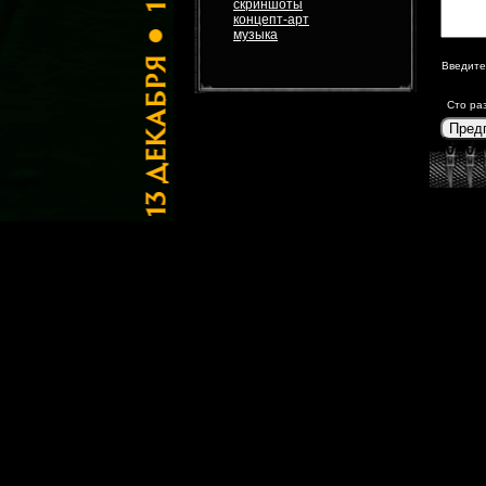
скриншоты
концепт-арт
музыка
Введите
Сто ра
Пред