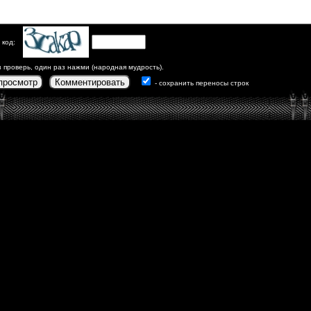
 код:
з проверь, один раз нажми (народная мудрость).
просмотр
Комментировать
- сохранить переносы строк