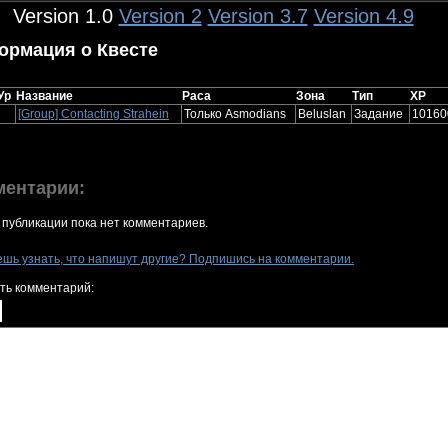
Version 1.0
Version 2
Version 3.7
Version 4.9
ормация о Квесте
Ур
Название
Раса
Зона
Тип
XP
[Group] Contacting Strahein
Только Asmodians
Beluslan
Задание
10160
ментарии:
 публикации пока нет комментариев.
ешь узнать, что напишут другие? Подпишись на комментарии.
ть комментарий: