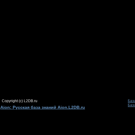
Copyright (c) L2DB.ru
Баз
Баз
Aion: Русская база знаний Aion.L2DB.ru