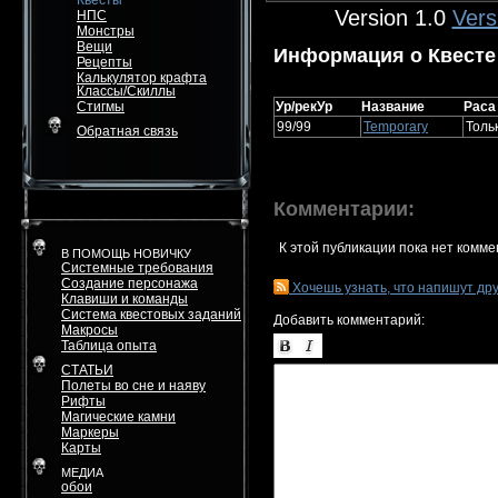
Квесты
Version 1.0
Vers
НПС
Монстры
Вещи
Информация о Квесте
Рецепты
Калькулятор крафта
Классы/Скиллы
Стигмы
Ур/рекУр
Название
Раса
99/99
Temporary
Толь
Обратная связь
Комментарии:
К этой публикации пока нет комме
В ПОМОЩЬ НОВИЧКУ
Системные требования
Создание персонажа
Хочешь узнать, что напишут др
Клавиши и команды
Система квестовых заданий
Добавить комментарий:
Макросы
Таблица опыта
СТАТЬИ
Полеты во сне и наяву
Рифты
Магические камни
Маркеры
Карты
МЕДИА
обои