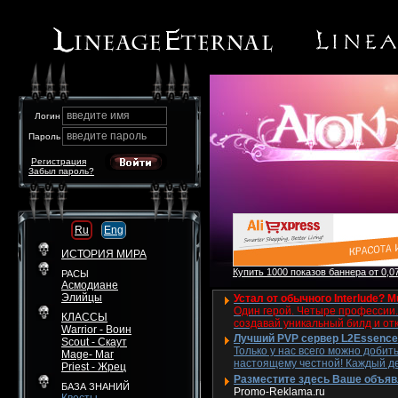
введите имя
Логин
введите пароль
Пароль
Регистрация
Забыл пароль?
Ru
Eng
ИСТОРИЯ МИРА
Купить 1000 показов баннера от 0,07
РАСЫ
Асмодиане
Элийцы
Устал от обычного Interlude? M
Один герой. Четыре профессии. 
КЛАССЫ
создавай уникальный билд и от
Warrior - Воин
Лучший PVP сервер L2Essence 
Scout - Скаут
Только у нас всего можно добит
Mage- Маг
настоящему честной! Каждый де
Priest - Жрец
Разместите здесь Ваше объявле
БАЗА ЗНАНИЙ
Promo-Reklama.ru