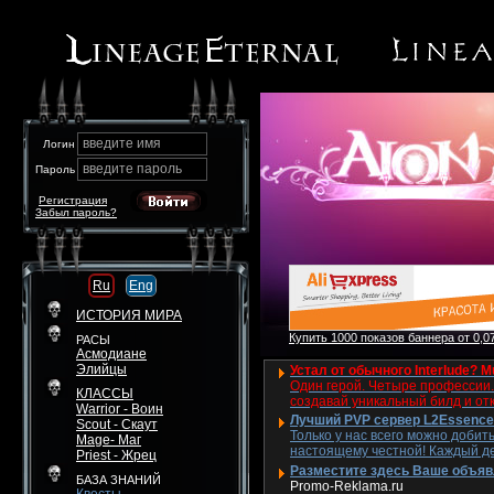
введите имя
Логин
введите пароль
Пароль
Регистрация
Забыл пароль?
Ru
Eng
ИСТОРИЯ МИРА
Купить 1000 показов баннера от 0,07
РАСЫ
Асмодиане
Элийцы
Устал от обычного Interlude? M
Один герой. Четыре профессии. 
КЛАССЫ
создавай уникальный билд и от
Warrior - Воин
Лучший PVP сервер L2Essence 
Scout - Скаут
Только у нас всего можно добит
Mage- Маг
настоящему честной! Каждый де
Priest - Жрец
Разместите здесь Ваше объявле
БАЗА ЗНАНИЙ
Promo-Reklama.ru