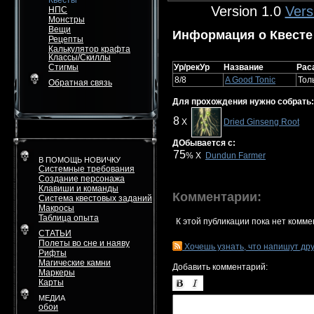
Квесты
Version 1.0
Vers
НПС
Монстры
Вещи
Информация о Квесте
Рецепты
Калькулятор крафта
Классы/Скиллы
Стигмы
Ур/рекУр
Название
Рас
8/8
A Good Tonic
Тол
Обратная связь
Для прохождения нужно собрать:
8
X
Dried Ginseng Root
ДОбывается с:
75
% X
Dundun Farmer
В ПОМОЩЬ НОВИЧКУ
Системные требования
Создание персонажа
Клавиши и команды
Комментарии:
Система квестовых заданий
Макросы
Таблица опыта
К этой публикации пока нет комме
СТАТЬИ
Полеты во сне и наяву
Хочешь узнать, что напишут др
Рифты
Магические камни
Добавить комментарий:
Маркеры
Карты
МЕДИА
обои