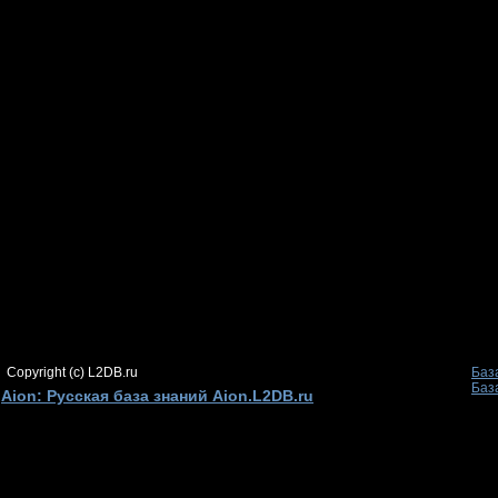
Copyright (c) L2DB.ru
Баз
Баз
Aion: Русская база знаний Aion.L2DB.ru