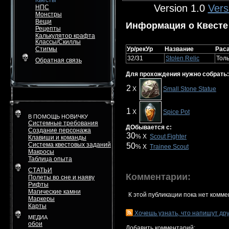
Квесты
Version 1.0
Vers
НПС
Монстры
Вещи
Информация о Квесте
Рецепты
Калькулятор крафта
Классы/Скиллы
Стигмы
Ур/рекУр
Название
Рас
32/31
Stolen Relic
Толь
Обратная связь
Для прохождения нужно собрать:
2
X
Small Stone Statue
1
X
Spice Pot
В ПОМОЩЬ НОВИЧКУ
Системные требования
ДОбывается с:
Создание персонажа
30
% X
Scout Fighter
Клавиши и команды
Система квестовых заданий
50
% X
Trainee Scout
Макросы
Таблица опыта
СТАТЬИ
Комментарии:
Полеты во сне и наяву
Рифты
Магические камни
К этой публикации пока нет комме
Маркеры
Карты
Хочешь узнать, что напишут др
МЕДИА
обои
Добавить комментарий: