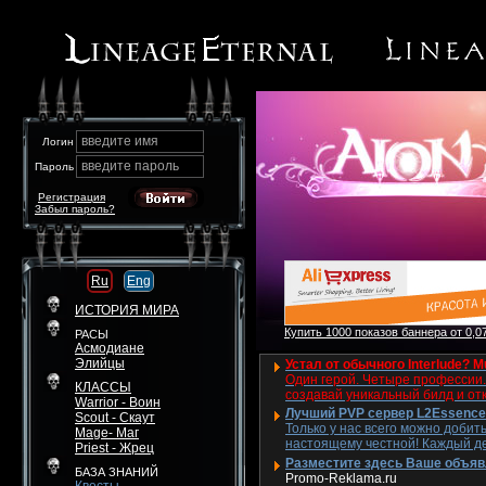
введите имя
Логин
введите пароль
Пароль
Регистрация
Забыл пароль?
Ru
Eng
ИСТОРИЯ МИРА
Купить 1000 показов баннера от 0,07
РАСЫ
Асмодиане
Элийцы
Устал от обычного Interlude? M
Один герой. Четыре профессии. 
КЛАССЫ
создавай уникальный билд и от
Warrior - Воин
Лучший PVP сервер L2Essence 
Scout - Скаут
Только у нас всего можно добит
Mage- Маг
настоящему честной! Каждый де
Priest - Жрец
Разместите здесь Ваше объявле
БАЗА ЗНАНИЙ
Promo-Reklama.ru