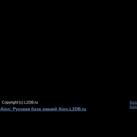
Copyright (c) L2DB.ru
Баз
Баз
Aion: Русская база знаний Aion.L2DB.ru