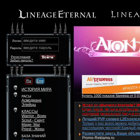
введите имя
Логин
введите пароль
Пароль
Регистрация
Забыл пароль?
Ru
Eng
ИСТОРИЯ МИРА
Купить 1000 показов баннера от 0,07
РАСЫ
Асмодиане
Элийцы
Устал от обычного Interlude? M
Один герой. Четыре профессии. 
КЛАССЫ
создавай уникальный билд и от
Warrior - Воин
Лучший PVP сервер L2Essence 
Scout - Скаут
Только у нас всего можно добит
Mage- Маг
настоящему честной! Каждый де
Priest - Жрец
Разместите здесь Ваше объявле
БАЗА ЗНАНИЙ
Promo-Reklama.ru