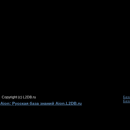
Copyright (c) L2DB.ru
Баз
Баз
Aion: Русская база знаний Aion.L2DB.ru