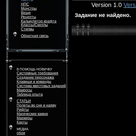
Квесты
Version 1.0
Vers
НПС
Монстры
Вещи
Задание не найдено.
Рецепты
Калькулятор крафта
Классы/Скиллы
Стигмы
Обратная связь
В ПОМОЩЬ НОВИЧКУ
Системные требования
Создание персонажа
Клавиши и команды
Система квестовых заданий
Макросы
Таблица опыта
СТАТЬИ
Полеты во сне и наяву
Рифты
Магические камни
Маркеры
Карты
МЕДИА
обои