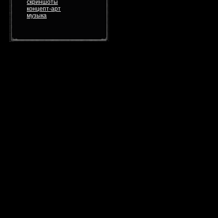
скриншоты
концепт-арт
музыка