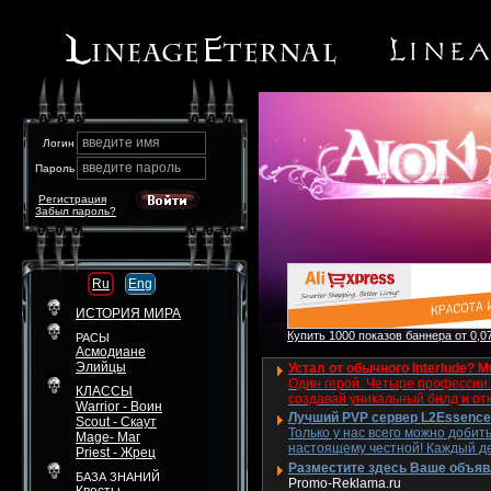
введите имя
Логин
введите пароль
Пароль
Регистрация
Забыл пароль?
Ru
Eng
ИСТОРИЯ МИРА
Купить 1000 показов баннера от 0,07
РАСЫ
Асмодиане
Элийцы
Устал от обычного Interlude? M
Один герой. Четыре профессии. 
КЛАССЫ
создавай уникальный билд и от
Warrior - Воин
Лучший PVP сервер L2Essence 
Scout - Скаут
Только у нас всего можно добит
Mage- Маг
настоящему честной! Каждый де
Priest - Жрец
Разместите здесь Ваше объявле
БАЗА ЗНАНИЙ
Promo-Reklama.ru