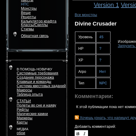
Квесты
Version 1
Versi
НПС
Монстры
Вещи
Все монстры
Рецепты
Калькулятор крафта
Divine Crusader
Классы/Скиллы
Стигмы
Обратная связь
Уровень
45
Изображен
Загрузить 
HP
?
XP
?
В ПОМОЩЬ НОВИЧКУ
Агро
Нет
Системные требования
Создание персонажа
Клавиши и команды
Тип
NPC
Система квестовых заданий
Макросы
Таблица опыта
Комментарии:
СТАТЬИ
Полеты во сне и наяву
К этой публикации пока нет комме
Рифты
Магические камни
Хочешь узнать, что напишут др
Маркеры
Карты
Добавить комментарий:
МЕДИА
обои