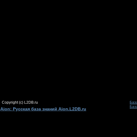
Copyright (c) L2DB.ru
Баз
Баз
Aion: Русская база знаний Aion.L2DB.ru