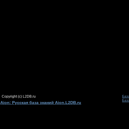
Copyright (c) L2DB.ru
Баз
Баз
Aion: Русская база знаний Aion.L2DB.ru