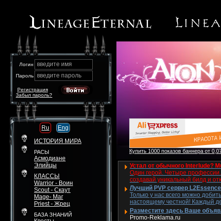
введите имя
Логин
введите пароль
Пароль
Регистрация
Забыл пароль?
Ru
Eng
ИСТОРИЯ МИРА
Купить 1000 показов баннера от 0,07
РАСЫ
Асмодиане
Элийцы
Устал от обычного Interlude? M
Один герой. Четыре профессии. 
КЛАССЫ
создавай уникальный билд и от
Warrior - Воин
Лучший PVP сервер L2Essence 
Scout - Скаут
Только у нас всего можно добит
Mage- Маг
настоящему честной! Каждый де
Priest - Жрец
Разместите здесь Ваше объявле
БАЗА ЗНАНИЙ
Promo-Reklama.ru