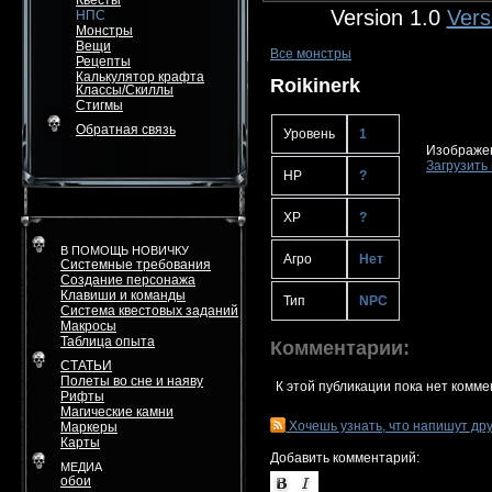
Квесты
Version 1.0
Vers
НПС
Монстры
Вещи
Все монстры
Рецепты
Калькулятор крафта
Roikinerk
Классы/Скиллы
Стигмы
Обратная связь
Уровень
1
Изображен
Загрузить 
HP
?
XP
?
В ПОМОЩЬ НОВИЧКУ
Агро
Нет
Системные требования
Создание персонажа
Клавиши и команды
Тип
NPC
Система квестовых заданий
Макросы
Таблица опыта
Комментарии:
СТАТЬИ
Полеты во сне и наяву
К этой публикации пока нет комме
Рифты
Магические камни
Хочешь узнать, что напишут др
Маркеры
Карты
Добавить комментарий:
МЕДИА
обои