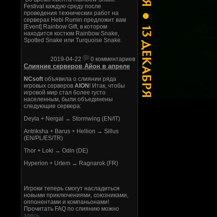
Festival каждую среду после
проведения технических работ на
серверах Hebi Rumin предложит вам
[Event] Rainbow Gift, в котором
находится костюм Rainbow Snake,
Spotted Snake или Turquoise Snake.
2019-04-22
0 комментариев
Слияние серверов Айон в апреле
NCsoft
объявила о слиянии ряда
игровых серверов
AION
! Итак, чтобы
игровой мир стал более густо
населенным, были объединены
следующие сервера:
Deyla + Nergal → Stormwing (EN/IT)
Antriksha + Barus + Hellion → Sillus
(EN/PL/ES/TR)
Thor + Loki → Odin (DE)
Hyperion + Urtem → Ragnarok (FR)
Игроки теперь смогут насладиться
новыми приключениями, союзниками,
оппонентами и компаньонами!
Прочитать FAQ по слиянию можно
здесь
.