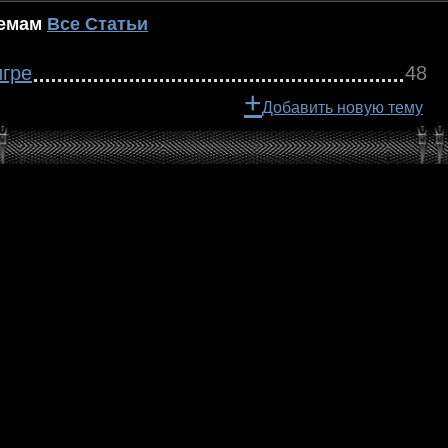
темам
Все Статьи
игре
48
+
Добавить новую тему