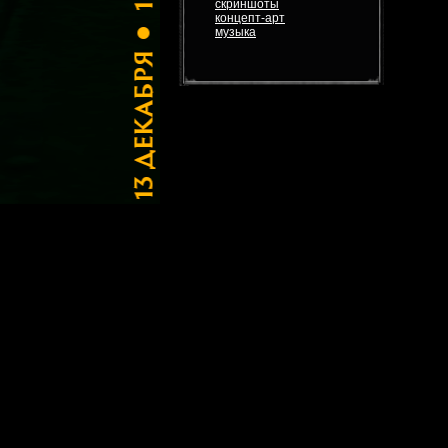
скриншоты
концепт-арт
музыка