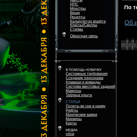
Квесты
НПС
По 
Монстры
Вещи
Рецепты
Об 
Калькулятор крафта
Классы/Скиллы
Стигмы
Обратная связь
В ПОМОЩЬ НОВИЧКУ
Системные требования
Создание персонажа
Клавиши и команды
Система квестовых заданий
Макросы
Таблица опыта
СТАТЬИ
Полеты во сне и наяву
Рифты
Магические камни
Маркеры
Карты
МЕДИА
обои