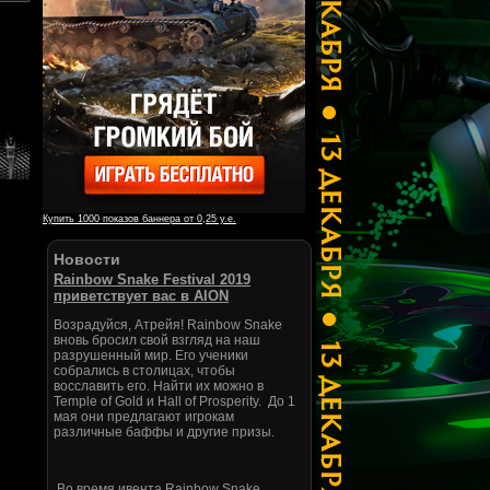
Купить 1000 показов баннера от 0,25 у.е.
Новости
Rainbow Snake Festival 2019
приветствует вас в AION
Возрадуйся, Атрейя! Rainbow Snake
вновь бросил свой взгляд на наш
разрушенный мир. Его ученики
собрались в столицах, чтобы
восславить его. Найти их можно в
Temple of Gold и Hall of Prosperity. До 1
мая они предлагают игрокам
различные баффы и другие призы.
Во время ивента Rainbow Snake