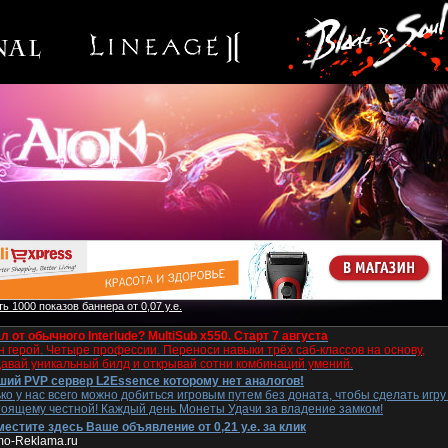
ь 1000 показов баннера от 0,07 у.е.
л от обычного Interlude? MultiSub x550. Старт 7 августа
 герой. Четыре профессии. Переноси навыки трёх саб-классов на основу,
давай уникальный билд и открывай сотни комбинаций умений.
ший PVP сервер L2Essence которому нет аналогов!
ко у нас всего можно добиться игровым путем без доната, чтобы сделать игру
тоящему честной! Каждый день Монеты Удачи за владение замком!
естите здесь Ваше объявление от 0,21 у.е. за клик
mo-Reklama.ru