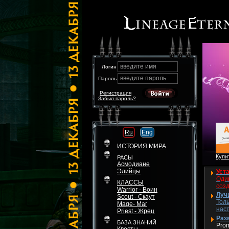
введите имя
Логин
введите пароль
Пароль
Регистрация
Забыл пароль?
Ru
Eng
ИСТОРИЯ МИРА
Купит
РАСЫ
Асмодиане
Элийцы
Уста
Один
КЛАССЫ
соз
Warrior - Воин
Луч
Scout - Скаут
Толь
Mage- Маг
нас
Priest - Жрец
Разм
БАЗА ЗНАНИЙ
Pro