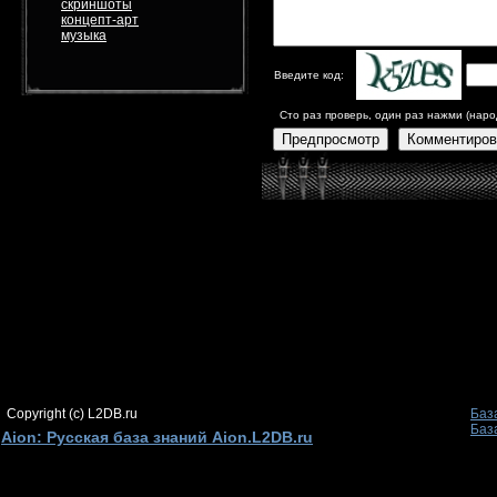
скриншоты
концепт-арт
музыка
Введите код:
Сто раз проверь, один раз нажми (наро
Предпросмотр
Комментиров
Copyright (c) L2DB.ru
Баз
Баз
Aion: Русская база знаний Aion.L2DB.ru