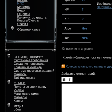
Квесты
Уровень
11
НПС
Изображен
Монстры
Загрузить 
HP
?
Вещи
Рецепты
Калькулятор крафта
XP
?
Классы/Скиллы
Стигмы
Агро
Нет
Обратная связь
Тип
NPC
Комментарии:
В ПОМОЩЬ НОВИЧКУ
К этой публикации пока нет комме
Системные требования
Создание персонажа
Хочешь узнать, что напишут др
Клавиши и команды
Система квестовых заданий
Добавить комментарий:
Макросы
Таблица опыта
СТАТЬИ
Полеты во сне и наяву
Рифты
Магические камни
Маркеры
Карты
МЕДИА
обои