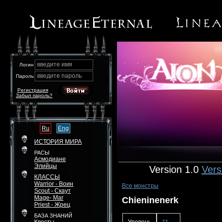
введите имя
Логин
введите пароль
Пароль
Регистрация
Забыл пароль?
Ru
Eng
ИСТОРИЯ МИРА
РАСЫ
Асмодиане
Элийцы
Version 1.0
Vers
КЛАССЫ
Warrior - Воин
Все монстры
Scout - Скаут
Mage- Маг
Chieninenerk
Priest - Жрец
БАЗА ЗНАНИЙ