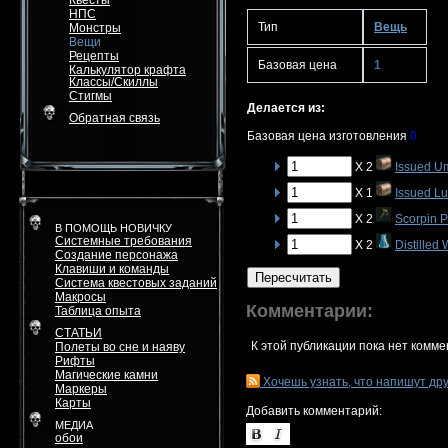
Квесты
НПС
Тип
Вещь
Монстры
Вещи
Рецепты
Базовая цена
1
Калькулятор крафта
Классы/Скиллы
Стигмы
Делается из:
Обратная связь
Базовая цена изготовления
0
X 2
Issued U
X 1
Issued L
X 2
Scorpin P
В ПОМОЩЬ НОВИЧКУ
Системные требования
X 2
Distilled 
Создание персонажа
Клавиши и команды
Пересчитать
Система квестовых заданий
Макросы
Комментарии:
Таблица опыта
СТАТЬИ
К этой публикации пока нет комме
Полеты во сне и наяву
Рифты
Магические камни
Хочешь узнать, что напишут др
Маркеры
Карты
Добавить комментарий:
МЕДИА
обои