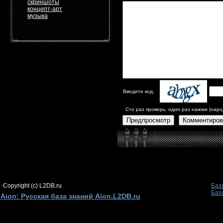
скриншоты
концепт-арт
музыка
Введите код:
Сто раз проверь, один раз нажми (наро
Предпросмотр
Комментиров
Copyright (c) L2DB.ru
Баз
Баз
Aion: Русская база знаний Aion.L2DB.ru