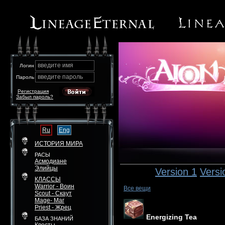
введите имя
Логин
введите пароль
Пароль
Регистрация
Забыл пароль?
Ru
Eng
ИСТОРИЯ МИРА
РАСЫ
Асмодиане
Элийцы
Version 1
Versi
КЛАССЫ
Warrior - Воин
Все вещи
Scout - Скаут
Mage- Маг
Priest - Жрец
Energizing Tea
БАЗА ЗНАНИЙ