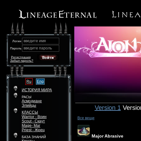
введите имя
Логин
введите пароль
Пароль
Регистрация
Забыл пароль?
Ru
Eng
ИСТОРИЯ МИРА
РАСЫ
Асмодиане
Элийцы
Version 1
Versio
КЛАССЫ
Warrior - Воин
Все вещи
Scout - Скаут
Mage- Маг
Priest - Жрец
Major Abrasive
БАЗА ЗНАНИЙ