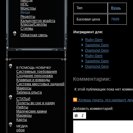
Квесты
НПС
Тип
Вещь
Монстры
Вещи
Рецепты
Базовая цена
7600
Калькулятор крафта
Классы/Скиллы
Стигмы
Ингридиент для:
Обратная связь
Ruby Gem
Sapphire Gem
Diamond Gem
Ruby Gem
Sapphire Gem
Diamond Gem
В ПОМОЩЬ НОВИЧКУ
Системные требования
Создание персонажа
Комментарии:
Клавиши и команды
Система квестовых заданий
Макросы
К этой публикации пока нет комме
Таблица опыта
СТАТЬИ
Хочешь узнать, что напишут др
Полеты во сне и наяву
Рифты
Добавить комментарий:
Магические камни
Маркеры
Карты
МЕДИА
обои