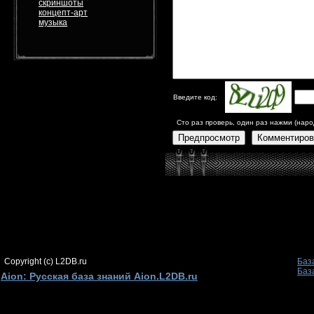
скриншоты
концепт-арт
музыка
Введите код:
Сто раз проверь, один раз нажми (наро
Предпросмотр
Комментиров
Copyright (c) L2DB.ru
Баз
Баз
Aion: Русская база знаний Aion.L2DB.ru