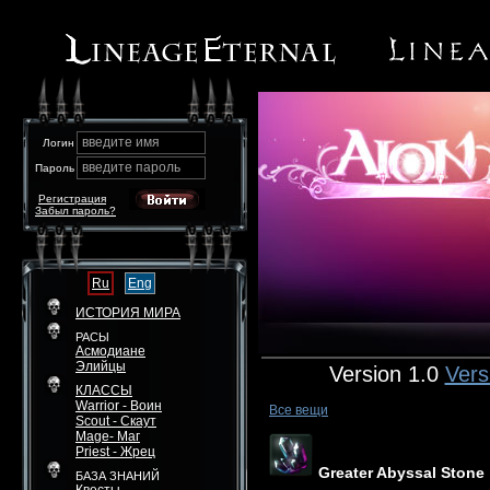
введите имя
Логин
введите пароль
Пароль
Регистрация
Забыл пароль?
Ru
Eng
ИСТОРИЯ МИРА
РАСЫ
Асмодиане
Элийцы
Version 1.0
Vers
КЛАССЫ
Warrior - Воин
Все вещи
Scout - Скаут
Mage- Маг
Priest - Жрец
Greater Abyssal Stone
БАЗА ЗНАНИЙ