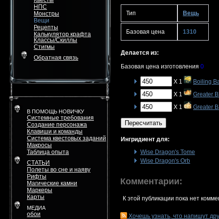
Квесты
НПС
Тип
Вещь
Монстры
Вещи
Рецепты
Базовая цена
1310
Калькулятор крафта
Классы/Скиллы
Стигмы
Делается из:
Обратная связь
Базовая цена изготовления
0
X 1
Boiling B
X 1
Greater 
X 1
Greater B
В ПОМОЩЬ НОВИЧКУ
Системные требования
Пересчитать
Создание персонажа
Клавиши и команды
Система квестовых заданий
Ингридиент для:
Макросы
Таблица опыта
Wise Dragon's Tome
Wise Dragon's Orb
СТАТЬИ
Полеты во сне и наяву
Рифты
Комментарии:
Магические камни
Маркеры
Карты
К этой публикации пока нет комме
МЕДИА
обои
Хочешь узнать, что напишут др