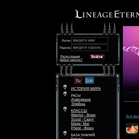
введите имя
Логин
введите пароль
Пароль
Регистрация
Забыл пароль?
Ru
Eng
ИСТОРИЯ МИРА
РАСЫ
Асмодиане
Элийцы
КЛАССЫ
Warrior - Воин
Все ве
Scout - Скаут
Mage- Маг
Priest - Жрец
БАЗА ЗНАНИЙ