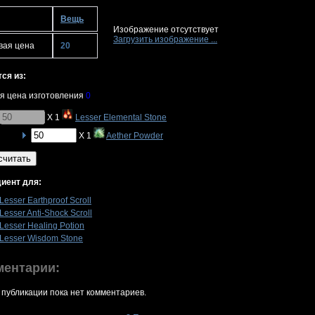
Вещь
Изображение отсутствует
Загрузить изображение ...
вая цена
20
ся из:
я цена изготовления
0
X 1
Lesser Elemental Stone
X 1
Aether Powder
считать
иент для:
Lesser Earthproof Scroll
Lesser Anti-Shock Scroll
Lesser Healing Potion
Lesser Wisdom Stone
ментарии:
 публикации пока нет комментариев.