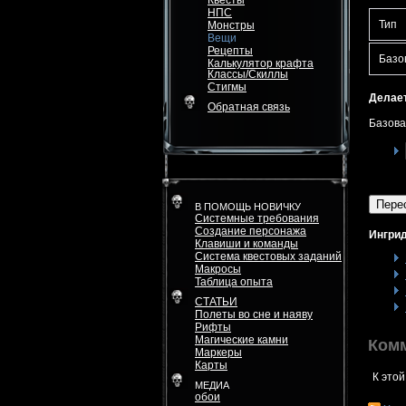
Квесты
НПС
Тип
Монстры
Вещи
Рецепты
Базо
Калькулятор крафта
Классы/Скиллы
Стигмы
Делает
Обратная связь
Базова
Пере
В ПОМОЩЬ НОВИЧКУ
Системные требования
Создание персонажа
Ингрид
Клавиши и команды
Система квестовых заданий
Макросы
Таблица опыта
СТАТЬИ
Полеты во сне и наяву
Рифты
Магические камни
Ком
Маркеры
Карты
К этой
МЕДИА
обои