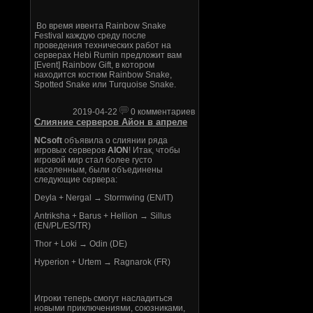
Во время ивента Rainbow Snake
Festival каждую среду после
проведения технических работ на
серверах Hebi Rumin предложит вам
[Event] Rainbow Gift, в котором
находится костюм Rainbow Snake,
Spotted Snake или Turquoise Snake.
2019-04-22
0 комментариев
Слияние серверов Айон в апреле
NCsoft
объявила о слиянии ряда
игровых серверов
AION
! Итак, чтобы
игровой мир стал более густо
населенным, были объединены
следующие сервера:
Deyla + Nergal → Stormwing (EN/IT)
Antriksha + Barus + Hellion → Sillus
(EN/PL/ES/TR)
Thor + Loki → Odin (DE)
Hyperion + Urtem → Ragnarok (FR)
Игроки теперь смогут насладиться
новыми приключениями, союзниками,