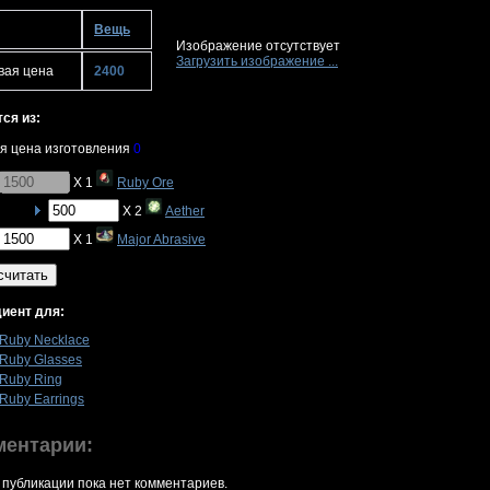
Вещь
Изображение отсутствует
Загрузить изображение ...
вая цена
2400
ся из:
я цена изготовления
0
X 1
Ruby Ore
X 2
Aether
X 1
Major Abrasive
считать
иент для:
Ruby Necklace
Ruby Glasses
Ruby Ring
Ruby Earrings
ментарии:
 публикации пока нет комментариев.