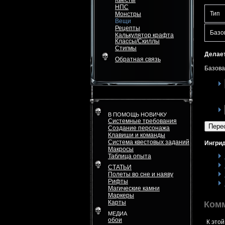
Квесты
НПС
Тип
Монстры
Вещи
Рецепты
Базо
Калькулятор крафта
Классы/Скиллы
Стигмы
Делает
Обратная связь
Базова
В ПОМОЩЬ НОВИЧКУ
Системные требования
Пере
Создание персонажа
Клавиши и команды
Система квестовых заданий
Ингрид
Макросы
Таблица опыта
СТАТЬИ
Полеты во сне и наяву
Рифты
Магические камни
Маркеры
Карты
Ком
МЕДИА
обои
К этой