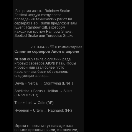
Во время ивента Rainbow Snake
Festival каждую среду после
проведения технических работ на
серверах Hebi Rumin предложит вам
[Event] Rainbow Gift, в котором
находится костюм Rainbow Snake,
Spotted Snake или Turquoise Snake.
2019-04-22
0 комментариев
Слияние серверов Айон в апреле
NCsoft
объявила о слиянии ряда
игровых серверов
AION
! Итак, чтобы
игровой мир стал более густо
населенным, были объединены
следующие сервера:
Deyla + Nergal → Stormwing (EN/IT)
Antriksha + Barus + Hellion → Sillus
(EN/PL/ES/TR)
Thor + Loki → Odin (DE)
Hyperion + Urtem → Ragnarok (FR)
Игроки теперь смогут насладиться
новыми приключениями, союзниками,