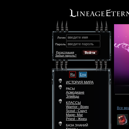
введите имя
Логин
введите пароль
Пароль
Регистрация
Забыл пароль?
Ru
Eng
ИСТОРИЯ МИРА
РАСЫ
Асмодиане
Элийцы
КЛАССЫ
Warrior - Воин
Все ве
Scout - Скаут
Mage- Маг
Priest - Жрец
БАЗА ЗНАНИЙ