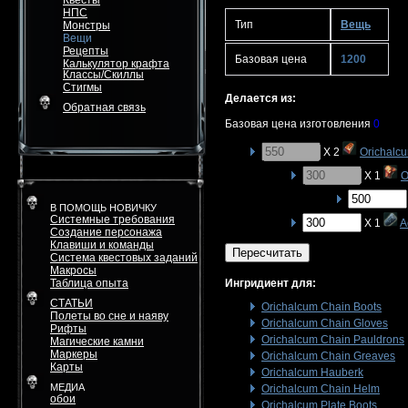
Квесты
НПС
Тип
Вещь
Монстры
Вещи
Рецепты
Базовая цена
1200
Калькулятор крафта
Классы/Скиллы
Стигмы
Делается из:
Обратная связь
Базовая цена изготовления
0
X 2
Orichalcu
X 1
O
В ПОМОЩЬ НОВИЧКУ
Системные требования
X 1
A
Создание персонажа
Клавиши и команды
Пересчитать
Система квестовых заданий
Макросы
Таблица опыта
Ингридиент для:
СТАТЬИ
Orichalcum Chain Boots
Полеты во сне и наяву
Orichalcum Chain Gloves
Рифты
Orichalcum Chain Pauldrons
Магические камни
Маркеры
Orichalcum Chain Greaves
Карты
Orichalcum Hauberk
МЕДИА
Orichalcum Chain Helm
обои
Orichalcum Plate Boots