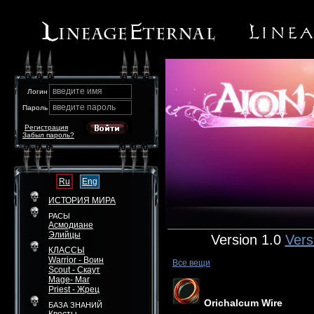
введите имя
Логин
введите пароль
Пароль
Регистрация
Забыл пароль?
Ru
Eng
ИСТОРИЯ МИРА
РАСЫ
Асмодиане
Элийцы
Version 1.0
Vers
КЛАССЫ
Warrior - Воин
Все вещи
Scout - Скаут
Mage- Маг
Priest - Жрец
Orichalcum Wire
БАЗА ЗНАНИЙ