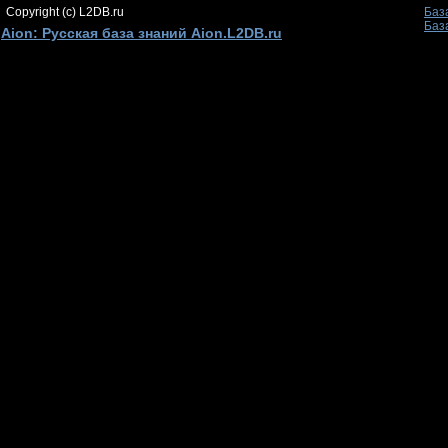
Copyright (c) L2DB.ru
Баз
Баз
Aion: Русская база знаний Aion.L2DB.ru