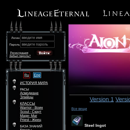
введите имя
Логин
введите пароль
Пароль
Регистрация
Забыл пароль?
Ru
Eng
ИСТОРИЯ МИРА
РАСЫ
Асмодиане
Элийцы
Version 1
Versi
КЛАССЫ
Warrior - Воин
Все вещи
Scout - Скаут
Mage- Маг
Priest - Жрец
Steel Ingot
БАЗА ЗНАНИЙ