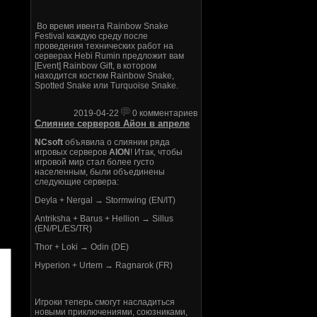
Во время ивента Rainbow Snake
Festival каждую среду после
проведения технических работ на
серверах Hebi Rumin предложит вам
[Event] Rainbow Gift, в котором
находится костюм Rainbow Snake,
Spotted Snake или Turquoise Snake.
2019-04-22
0 комментариев
Слияние серверов Айон в апреле
NCsoft
объявила о слиянии ряда
игровых серверов
AION
! Итак, чтобы
игровой мир стал более густо
населенным, были объединены
следующие сервера:
Deyla + Nergal → Stormwing (EN/IT)
Antriksha + Barus + Hellion → Sillus
(EN/PL/ES/TR)
Thor + Loki → Odin (DE)
Hyperion + Urtem → Ragnarok (FR)
Игроки теперь смогут насладиться
новыми приключениями, союзниками,