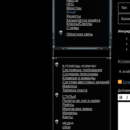
Квесты
НПС
Тип
Монстры
Вещи
Рецепты
Базо
Калькулятор крафта
Классы/Скиллы
Стигмы
Ингрид
Обратная связь
Ком
В ПОМОЩЬ НОВИЧКУ
Системные требования
К этой
Создание персонажа
Клавиши и команды
Система квестовых заданий
Хоч
Макросы
Таблица опыта
Добави
СТАТЬИ
Полеты во сне и наяву
Рифты
Магические камни
Маркеры
Карты
МЕДИА
обои