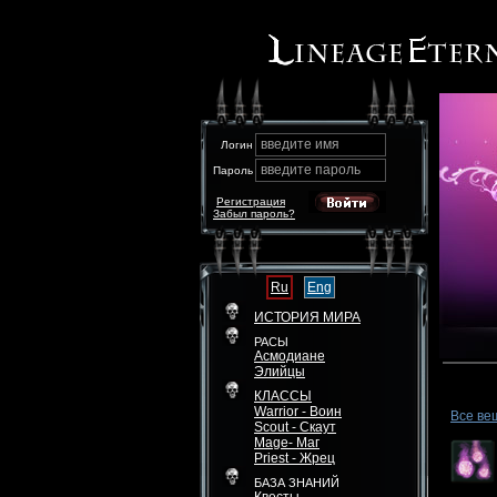
введите имя
Логин
введите пароль
Пароль
Регистрация
Забыл пароль?
Ru
Eng
ИСТОРИЯ МИРА
РАСЫ
Асмодиане
Элийцы
КЛАССЫ
Warrior - Воин
Все ве
Scout - Скаут
Mage- Маг
Priest - Жрец
БАЗА ЗНАНИЙ