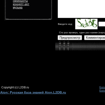
скриншоты
концепт-арт
музыка
Введите код:
Сто раз проверь, один раз нажми (наро
Предпросмотр
Комментиров
Copyright (c) L2DB.ru
Баз
Баз
Aion: Русская база знаний Aion.L2DB.ru