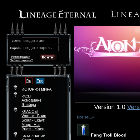
введите имя
Логин
введите пароль
Пароль
Регистрация
Забыл пароль?
Ru
Eng
ИСТОРИЯ МИРА
РАСЫ
Асмодиане
Элийцы
Version 1.0
Vers
КЛАССЫ
Warrior - Воин
Все вещи
Scout - Скаут
Mage- Маг
Priest - Жрец
Fang Troll Blood
БАЗА ЗНАНИЙ