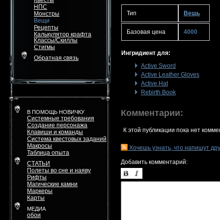
Квесты
НПС
Тип
Вещь
Монстры
Вещи
Рецепты
Базовая цена
4000
Калькулятор крафта
Классы/Скиллы
Стигмы
Ингридиент для:
Обратная связь
Active Sword
Active Leather Gloves
Active Hat
Rebirth Book
Комментарии:
В ПОМОЩЬ НОВИЧКУ
Системные требования
Создание персонажа
К этой публикации пока нет комме
Клавиши и команды
Система квестовых заданий
Макросы
Хочешь узнать, что напишут др
Таблица опыта
Добавить комментарий:
СТАТЬИ
Полеты во сне и наяву
Рифты
Магические камни
Маркеры
Карты
МЕДИА
обои