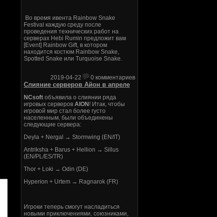
Во время ивента Rainbow Snake
Festival каждую среду после
проведения технических работ на
серверах Hebi Rumin предложит вам
[Event] Rainbow Gift, в котором
находится костюм Rainbow Snake,
Spotted Snake или Turquoise Snake.
2019-04-22
0 комментариев
Слияние серверов Айон в апреле
NCsoft
объявила о слиянии ряда
игровых серверов
AION
! Итак, чтобы
игровой мир стал более густо
населенным, были объединены
следующие сервера:
Deyla + Nergal → Stormwing (EN/IT)
Antriksha + Barus + Hellion → Sillus
(EN/PL/ES/TR)
Thor + Loki → Odin (DE)
Hyperion + Urtem → Ragnarok (FR)
Игроки теперь смогут насладиться
новыми приключениями, союзниками,