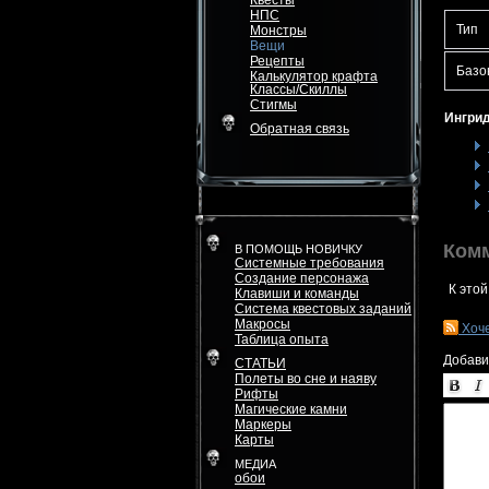
Квесты
НПС
Тип
Монстры
Вещи
Рецепты
Базо
Калькулятор крафта
Классы/Скиллы
Стигмы
Ингрид
Обратная связь
Ком
В ПОМОЩЬ НОВИЧКУ
Системные требования
Создание персонажа
К этой
Клавиши и команды
Система квестовых заданий
Макросы
Хоч
Таблица опыта
Добави
СТАТЬИ
Полеты во сне и наяву
Рифты
Магические камни
Маркеры
Карты
МЕДИА
обои