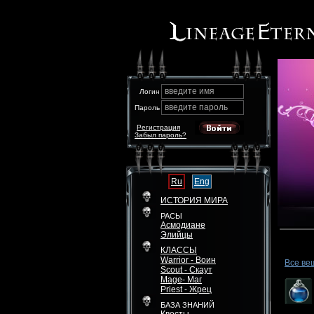
введите имя
Логин
введите пароль
Пароль
Регистрация
Забыл пароль?
Ru
Eng
ИСТОРИЯ МИРА
РАСЫ
Асмодиане
Элийцы
КЛАССЫ
Warrior - Воин
Все ве
Scout - Скаут
Mage- Маг
Priest - Жрец
БАЗА ЗНАНИЙ