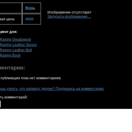
Вещь
Изображение отсутствует
Загрузить изображение ...
вая цена
4000
иент для:
Raging Greatsword
Raging Leather Gloves
Raging Leather Belt
Raging Book
ментарии:
 публикации пока нет комментариев.
ешь узнать, что напишут другие? Подпишись на комментарии.
ть комментарий: