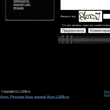
скриншоты
концепт-арт
музыка
Введите код:
Сто раз проверь, один раз нажми (наро
Предпросмотр
Комментиров
Copyright (c) L2DB.ru
Баз
Баз
Aion: Русская база знаний Aion.L2DB.ru