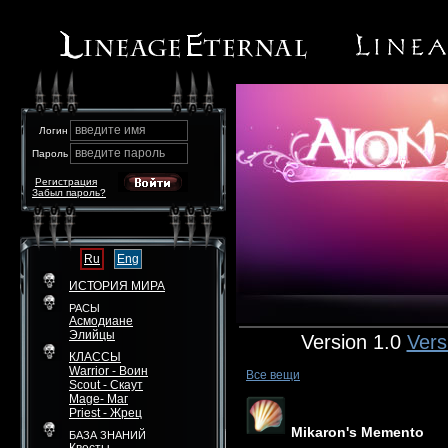
введите имя
Логин
введите пароль
Пароль
Регистрация
Забыл пароль?
Ru
Eng
ИСТОРИЯ МИРА
РАСЫ
Асмодиане
Элийцы
Version 1.0
Vers
КЛАССЫ
Warrior - Воин
Все вещи
Scout - Скаут
Mage- Маг
Priest - Жрец
Mikaron's Memento
БАЗА ЗНАНИЙ