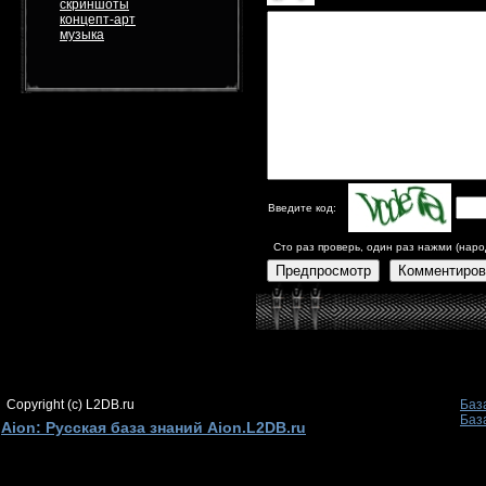
скриншоты
концепт-арт
музыка
Введите код:
Сто раз проверь, один раз нажми (наро
Предпросмотр
Комментиров
Copyright (c) L2DB.ru
Баз
Баз
Aion: Русская база знаний Aion.L2DB.ru