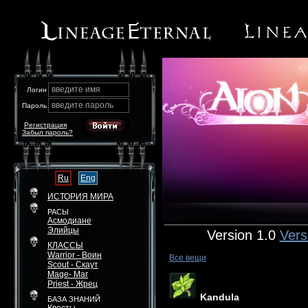
введите имя
Логин
введите пароль
Пароль
Регистрация
Забыл пароль?
Ru
Eng
ИСТОРИЯ МИРА
РАСЫ
Асмодиане
Элийцы
Version 1.0
Vers
КЛАССЫ
Warrior - Воин
Все вещи
Scout - Скаут
Mage- Маг
Priest - Жрец
Kandula
БАЗА ЗНАНИЙ