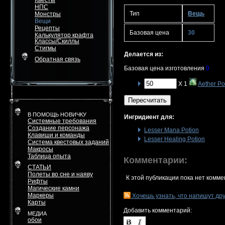
Квесты
НПС
Тип
Вещь
Монстры
Вещи
Рецепты
Базовая цена
30
Калькулятор крафта
Классы/Скиллы
Стигмы
Делается из:
Обратная связь
Базовая цена изготовления
0
X 1
Aether P
Пересчитать
В ПОМОЩЬ НОВИЧКУ
Ингридиент для:
Системные требования
Создание персонажа
Lesser Mana Potion
Клавиши и команды
Lesser Healing Potion
Система квестовых заданий
Макросы
Таблица опыта
Комментарии:
СТАТЬИ
Полеты во сне и наяву
К этой публикации пока нет комме
Рифты
Магические камни
Маркеры
Хочешь узнать, что напишут др
Карты
Добавить комментарий:
МЕДИА
обои