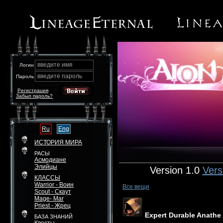
введите имя
Логин
введите пароль
Пароль
Регистрация
Забыл пароль?
Ru
Eng
ИСТОРИЯ МИРА
РАСЫ
Асмодиане
Элийцы
Version 1.0
Vers
КЛАССЫ
Warrior - Воин
Все вещи
Scout - Скаут
Mage- Маг
Priest - Жрец
Expert Durable Anath
БАЗА ЗНАНИЙ