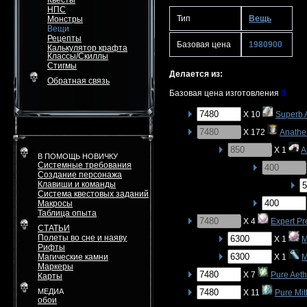
Квесты
НПС
Тип
Вещь
Монстры
Вещи
Рецепты
Базовая цена
1980900
Калькулятор крафта
Классы/Скиллы
Стигмы
Делается из:
Обратная связь
Базовая цена изготовления
0
X 10
Superb A
X 172
Anathe 
X 1
A
В ПОМОЩЬ НОВИЧКУ
Системные требования
Создание персонажа
Клавиши и команды
Система квестовых заданий
Макросы
Таблица опыта
X 4
Expert P
СТАТЬИ
Полеты во сне и наяву
X 1
M
Рифты
Магические камни
X 1
M
Маркеры
X 7
Pure Aeth
Карты
МЕДИА
X 11
Pure Mit
обои