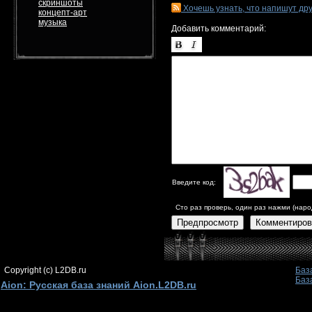
скриншоты
Хочешь узнать, что напишут др
концепт-арт
музыка
Добавить комментарий:
Введите код:
Сто раз проверь, один раз нажми (наро
Предпросмотр
Комментиров
Copyright (c) L2DB.ru
Баз
Баз
Aion: Русская база знаний Aion.L2DB.ru