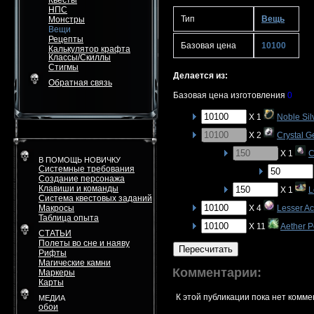
Квесты
НПС
Тип
Вещь
Монстры
Вещи
Рецепты
Базовая цена
10100
Калькулятор крафта
Классы/Скиллы
Стигмы
Делается из:
Обратная связь
Базовая цена изготовления
0
X 1
Noble Sil
X 2
Crystal 
X 1
C
В ПОМОЩЬ НОВИЧКУ
Системные требования
Создание персонажа
Клавиши и команды
X 1
L
Система квестовых заданий
Макросы
X 4
Lesser Ac
Таблица опыта
X 11
Aether 
СТАТЬИ
Полеты во сне и наяву
Пересчитать
Рифты
Магические камни
Комментарии:
Маркеры
Карты
К этой публикации пока нет комме
МЕДИА
обои