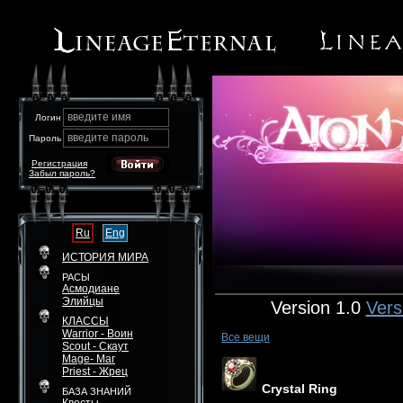
введите имя
Логин
введите пароль
Пароль
Регистрация
Забыл пароль?
Ru
Eng
ИСТОРИЯ МИРА
РАСЫ
Асмодиане
Элийцы
Version 1.0
Vers
КЛАССЫ
Warrior - Воин
Все вещи
Scout - Скаут
Mage- Маг
Priest - Жрец
Crystal Ring
БАЗА ЗНАНИЙ