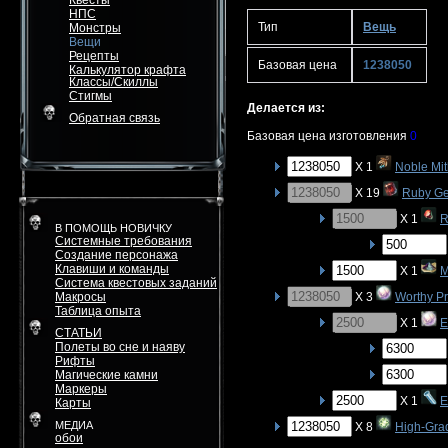
Квесты
НПС
Тип
Вещь
Монстры
Вещи
Рецепты
Базовая цена
1238050
Калькулятор крафта
Классы/Скиллы
Стигмы
Делается из:
Обратная связь
Базовая цена изготовления
0
X 1
Noble Mit
X 19
Ruby G
X 1
R
В ПОМОЩЬ НОВИЧКУ
Системные требования
Создание персонажа
Клавиши и команды
X 1
M
Система квестовых заданий
Макросы
X 3
Worthy P
Таблица опыта
X 1
E
СТАТЬИ
Полеты во сне и наяву
Рифты
Магические камни
Маркеры
X 1
E
Карты
МЕДИА
X 8
High-Gra
обои