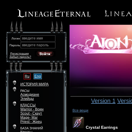
введите имя
Логин
введите пароль
Пароль
Регистрация
Забыл пароль?
Ru
Eng
ИСТОРИЯ МИРА
РАСЫ
Асмодиане
Элийцы
Version 1
Versi
КЛАССЫ
Warrior - Воин
Все вещи
Scout - Скаут
Mage- Маг
Priest - Жрец
Crystal Earrings
БАЗА ЗНАНИЙ