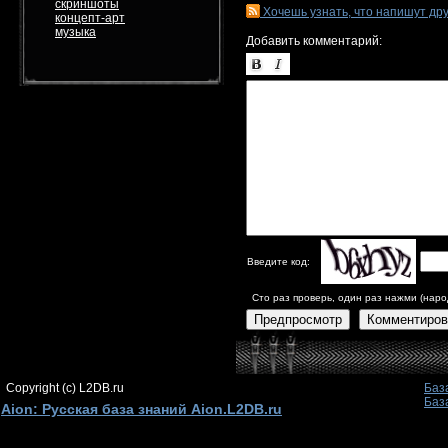
скриншоты
Хочешь узнать, что напишут др
концепт-арт
музыка
Добавить комментарий:
Введите код:
Сто раз проверь, один раз нажми (наро
Предпросмотр
Комментиров
Copyright (c) L2DB.ru
Баз
Баз
Aion: Русская база знаний Aion.L2DB.ru