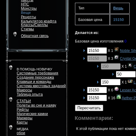
Квесты
НПС
Тип
Вещь
Монстры
Вещи
Рецепты
Базовая цена
15150
Калькулятор крафта
Классы/Скиллы
Стигмы
Делается из:
Обратная связь
Базовая цена изготовления
0
X 1
Noble Sil
X 3
Crystal 
X 1
C
В ПОМОЩЬ НОВИЧКУ
Системные требования
Создание персонажа
Клавиши и команды
X 1
L
Система квестовых заданий
Макросы
X 6
Lesser Ac
Таблица опыта
X 16
Aether 
СТАТЬИ
Полеты во сне и наяву
Пересчитать
Рифты
Магические камни
Комментарии:
Маркеры
Карты
К этой публикации пока нет комме
МЕДИА
обои