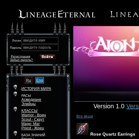
введите имя
Логин
введите пароль
Пароль
Регистрация
Забыл пароль?
Ru
Eng
ИСТОРИЯ МИРА
РАСЫ
Асмодиане
Элийцы
Version 1.0
Vers
КЛАССЫ
Warrior - Воин
Все вещи
Scout - Скаут
Mage- Маг
Priest - Жрец
Rose Quartz Earrings
БАЗА ЗНАНИЙ