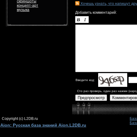
скриншоты
Хочешь узнать, что напишут др
концепт-арт
музыка
Добавить комментарий:
Введите код:
Сто раз проверь, один раз нажми (наро
Предпросмотр
Комментиров
Copyright (c) L2DB.ru
Баз
Баз
Aion: Русская база знаний Aion.L2DB.ru