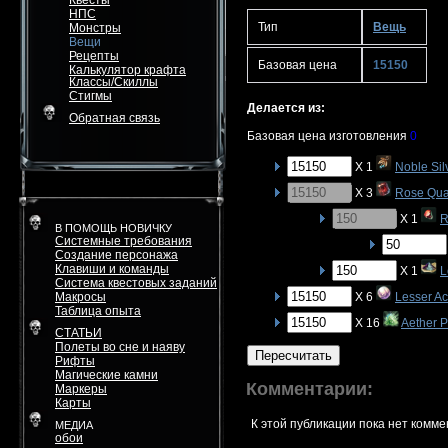
Квесты
НПС
Тип
Вещь
Монстры
Вещи
Рецепты
Базовая цена
15150
Калькулятор крафта
Классы/Скиллы
Стигмы
Делается из:
Обратная связь
Базовая цена изготовления
0
X 1
Noble Sil
X 3
Rose Qua
X 1
R
В ПОМОЩЬ НОВИЧКУ
Системные требования
Создание персонажа
Клавиши и команды
X 1
L
Система квестовых заданий
Макросы
X 6
Lesser Ac
Таблица опыта
X 16
Aether 
СТАТЬИ
Полеты во сне и наяву
Пересчитать
Рифты
Магические камни
Комментарии:
Маркеры
Карты
К этой публикации пока нет комме
МЕДИА
обои