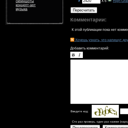
X 6
High-Gra
скриншоты
концепт-арт
музыка
Пересчитать
Комментарии:
К этой публикации пока нет комме
Хочешь узнать, что напишут др
Добавить комментарий:
Введите код:
Сто раз проверь, один раз нажми (наро
Предпросмотр
Комментиров