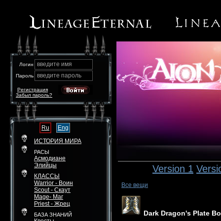
введите имя
Логин
введите пароль
Пароль
Регистрация
Забыл пароль?
Ru
Eng
ИСТОРИЯ МИРА
РАСЫ
Асмодиане
Элийцы
Version 1
Versi
КЛАССЫ
Warrior - Воин
Все вещи
Scout - Скаут
Mage- Маг
Priest - Жрец
Dark Dragon's Plate B
БАЗА ЗНАНИЙ