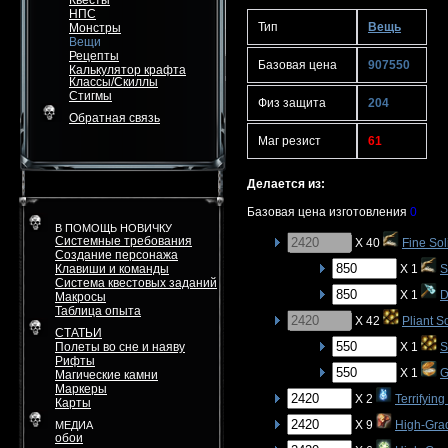
Квесты
НПС
Тип
Вещь
Монстры
Вещи
Рецепты
Базовая цена
907550
Калькулятор крафта
Классы/Скиллы
Стигмы
Физ защита
204
Обратная связь
Маг резист
61
Делается из:
Базовая цена изготовления
0
В ПОМОЩЬ НОВИЧКУ
Системные требования
X 40
Fine Sol
Создание персонажа
Клавиши и команды
X 1
S
Система квестовых заданий
X 1
D
Макросы
Таблица опыта
X 42
Pliant S
СТАТЬИ
Полеты во сне и наяву
X 1
S
Рифты
X 1
G
Магические камни
Маркеры
X 2
Terrifyin
Карты
X 9
High-Gra
МЕДИА
обои