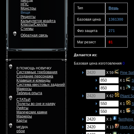
Квесты
НПС
Тип
Вещь
Монстры
Вещи
Рецепты
Базовая цена
1361300
Калькулятор крафта
Классы/Скиллы
Стигмы
Физ защита
271
Обратная связь
Маг резист
81
Делается из:
Базовая цена изготовления
0
В ПОМОЩЬ НОВИЧКУ
Системные требования
X 59
Fine Sol
Создание персонажа
Клавиши и команды
X 1
S
Система квестовых заданий
X 1
D
Макросы
Таблица опыта
X 62
Pliant S
СТАТЬИ
Полеты во сне и наяву
X 1
S
Рифты
X 1
G
Магические камни
Маркеры
X 3
Terrifyin
Карты
X 13
High-Gr
МЕДИА
обои