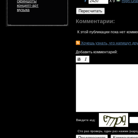
X 9
High-Gra
скриншоты
концепт-арт
музыка
Пересчитать
Комментарии:
К этой публикации пока нет комме
Хочешь узнать, что напишут др
Добавить комментарий:
Введите код:
Сто раз проверь, один раз нажми (наро
Предпросмотр
Комментиров