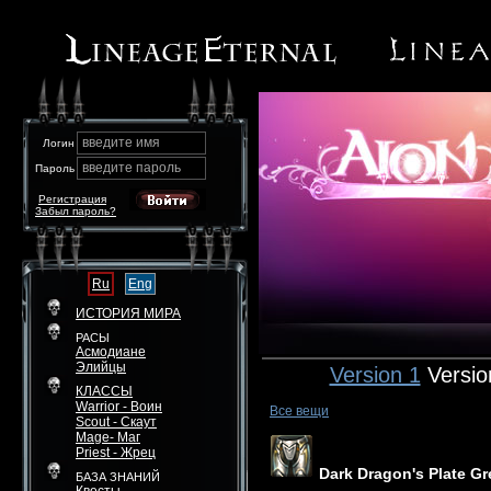
введите имя
Логин
введите пароль
Пароль
Регистрация
Забыл пароль?
Ru
Eng
ИСТОРИЯ МИРА
РАСЫ
Асмодиане
Элийцы
Version 1
Versio
КЛАССЫ
Warrior - Воин
Все вещи
Scout - Скаут
Mage- Маг
Priest - Жрец
Dark Dragon's Plate G
БАЗА ЗНАНИЙ