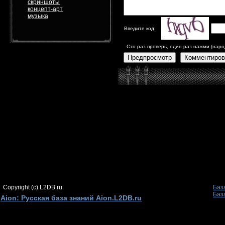
скриншоты
концепт-арт
музыка
Введите код:
Сто раз проверь, один раз нажми (наро
Предпросмотр
Комментиров
Copyright (c) L2DB.ru
Баз
Баз
Aion: Русская база знаний Aion.L2DB.ru