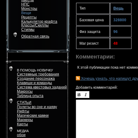
Квесты
НПС
Тип
Вещь
Монстры
Вещи
Рецепты
Базовая цена
328800
Калькулятор крафта
Классы/Скиллы
Стигмы
Физ защита
96
Обратная связь
Маг резист
48
Комментарии:
К этой публикации пока нет комме
В ПОМОЩЬ НОВИЧКУ
Системные требования
Создание персонажа
Хочешь узнать, что напишут др
Клавиши и команды
Система квестовых заданий
Добавить комментарий:
Макросы
Таблица опыта
СТАТЬИ
Полеты во сне и наяву
Рифты
Магические камни
Маркеры
Карты
МЕДИА
обои