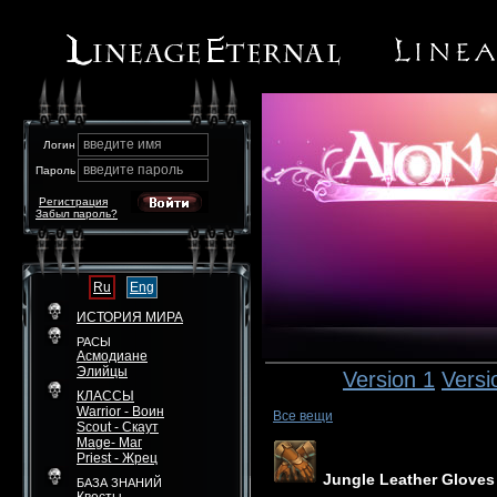
введите имя
Логин
введите пароль
Пароль
Регистрация
Забыл пароль?
Ru
Eng
ИСТОРИЯ МИРА
РАСЫ
Асмодиане
Элийцы
Version 1
Versi
КЛАССЫ
Warrior - Воин
Все вещи
Scout - Скаут
Mage- Маг
Priest - Жрец
Jungle Leather Gloves
БАЗА ЗНАНИЙ