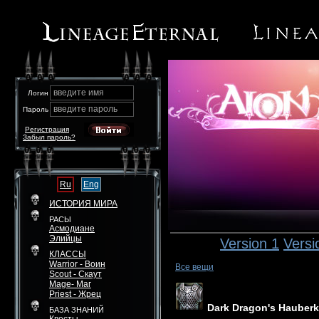
введите имя
Логин
введите пароль
Пароль
Регистрация
Забыл пароль?
Ru
Eng
ИСТОРИЯ МИРА
РАСЫ
Асмодиане
Элийцы
Version 1
Versi
КЛАССЫ
Warrior - Воин
Все вещи
Scout - Скаут
Mage- Маг
Priest - Жрец
Dark Dragon's Hauberk
БАЗА ЗНАНИЙ